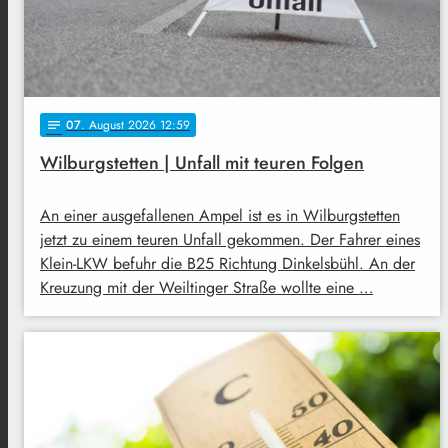
07
. August 2026 12:59
notes
Wilburgstetten | Unfall mit teuren Folgen
An einer ausgefallenen Ampel ist es in Wilburgstetten
jetzt zu einem teuren Unfall gekommen. Der Fahrer eines
Klein-LKW befuhr die B25 Richtung Dinkelsbühl. An der
Kreuzung mit der Weiltinger Straße wollte eine …