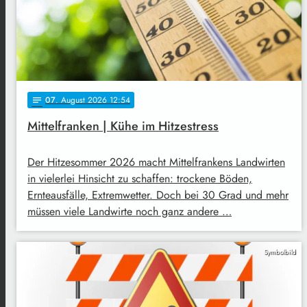
07
. August 2026 12:54
notes
Mittelfranken | Kühe im Hitzestress
Der Hitzesommer 2026 macht Mittelfrankens Landwirten
in vielerlei Hinsicht zu schaffen: trockene Böden,
Ernteausfälle, Extremwetter. Doch bei 30 Grad und mehr
müssen viele Landwirte noch ganz andere …
Symbolbild