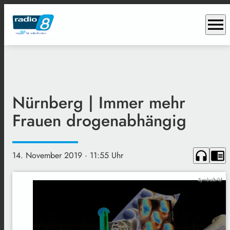
menu
Nürnberg | Immer mehr
Frauen drogenabhängig
headphones
chrome_reader_mode
14. November 2019
· 11:55 Uhr
Symbolbild