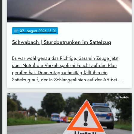
07
. August 2026 13:01
notes
Schwabach | Sturzbetrunken im Sattelzug
Es war wohl genau das Richtige, dass ein Zeuge jetzt
über Notruf die Verkehrspolizei Feucht auf den Plan
gerufen hat. Donnerstagnachmittag fällt ihm ein
Sattelzug auf, der in Schlangenlinien auf der A6 bei …
Symbolbild