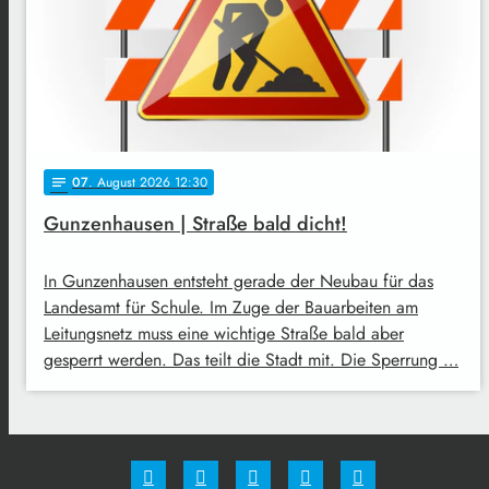
07
. August 2026 12:30
notes
Gunzenhausen | Straße bald dicht!
In Gunzenhausen entsteht gerade der Neubau für das
Landesamt für Schule. Im Zuge der Bauarbeiten am
Leitungsnetz muss eine wichtige Straße bald aber
gesperrt werden. Das teilt die Stadt mit. Die Sperrung …