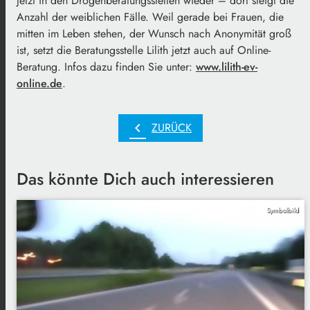
jetzt in den Drogenberatungsstellen wieder – dort steigt die
Anzahl der weiblichen Fälle. Weil gerade bei Frauen, die
mitten im Leben stehen, der Wunsch nach Anonymität groß
ist, setzt die Beratungsstelle Lilith jetzt auch auf Online-
Beratung. Infos dazu finden Sie unter:
www.lilith-ev-
online.de
.
chevron_left
ZURÜCK
Das könnte Dich auch interessieren
Symbolbild