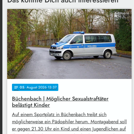
Symbolbild
05
. August 2026 13:37
notes
Büchenbach | Möglicher Sexualstraftäter
belästigt Kinder
Auf einem Sportplatz in Büchenbach treibt sich
möglicherweise ein Pädophiler herum. Montagabend soll
er gegen 21.30 Uhr ein Kind und einen Jugendlichen auf