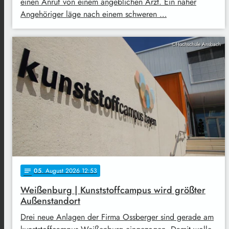
einen Anruf von einem angeblichen Arzt. Ein naher
Angehöriger läge nach einem schweren …
©Hochschule Ansbach
05
. August 2026 12:53
notes
Weißenburg | Kunststoffcampus wird größter
Außenstandort
Drei neue Anlagen der Firma Ossberger sind gerade am