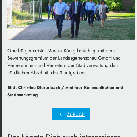
Oberbürgermeister Marcus König besichtigt mit dem
Bewertungsgremium der Landesgartenschau GmbH und
Vertreterinnen und Vertretern der Stadtverwaltung den
nördlichen Abschnitt des Stadtgrabens
Bild: Christine Dierenbach / Amt fuer Kommunikation und
Stadtmarketing
chevron_left
ZURÜCK
Das könnte Dich auch interessieren