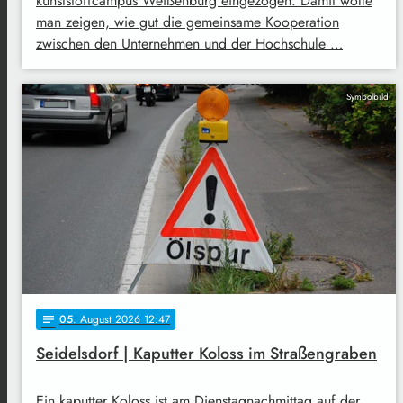
kunststoffcampus Weißenburg eingezogen. Damit wolle
man zeigen, wie gut die gemeinsame Kooperation
zwischen den Unternehmen und der Hochschule …
Symbolbild
05
. August 2026 12:47
notes
Seidelsdorf | Kaputter Koloss im Straßengraben
Ein kaputter Koloss ist am Dienstagnachmittag auf der