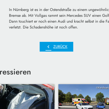
In Nürnberg ist es in der Ostendstraße zu einem ungewöhnlic
Bremse ab. Mit Vollgas rammt sein Mercedes SUV einen Golf u
Dann touchiert er noch einen Audi und kracht selbst in die 
verletzt. Die Schadenshöhe ist noch offen.
chevron_left
ZURÜCK
ressieren
Symbolbild
©Kreisfeuer