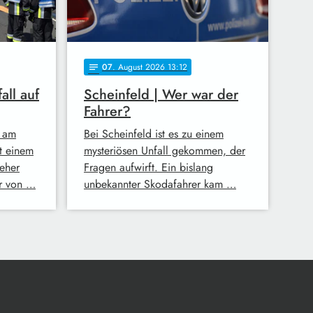
07
. August 2026 13:12
notes
all auf
Scheinfeld | Wer war der
Fahrer?
 am
Bei Scheinfeld ist es zu einem
t einem
mysteriösen Unfall gekommen, der
eher
Fragen aufwirft. Ein bislang
er von …
unbekannter Skodafahrer kam …