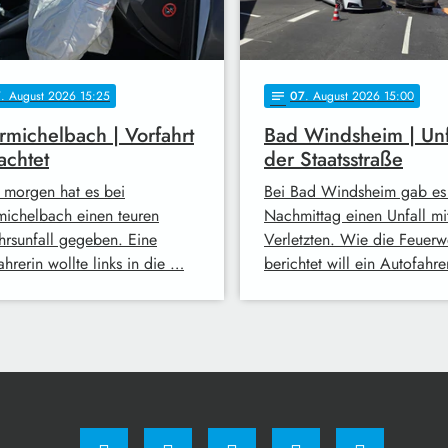
7
. August 2026 15:25
07
. August 2026 15:00
notes
michelbach | Vorfahrt
Bad Windsheim | Unf
achtet
der Staatsstraße
 morgen hat es bei
Bei Bad Windsheim gab es
ichelbach einen teuren
Nachmittag einen Unfall mi
hrsunfall gegeben. Eine
Verletzten. Wie die Feuerw
hrerin wollte links in die …
berichtet will ein Autofahr