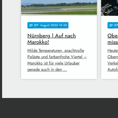
07
. August 2026 15:35
0
notes
notes
Nürnberg | Auf nach
Ober
Marokko!
miss
Milde Temperaturen, prachtvolle
Heute
Paläste und farbenfrohe Viertel –
Oberm
Marokko ist für viele Urlauber
Verke
gerade auch in den …
Autofa