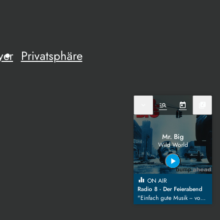
yer
Privatsphäre
expand_more
manage_search
today
library_music
Mr. Big
Wild World
play_arrow
equalizer
ON AIR
Radio 8 - Der Feierabend
"Einfach gute Musik -- von den 80ern bis heute!" mit Finn Hornung