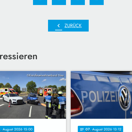
chevron_left
ZURÜCK
ressieren
©Kreisfeuerwehrverband Nea
7
. August 2026 15:00
07
. August 2026 13:12
notes