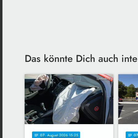
Das könnte Dich auch inte
Symbolbild
07
. August 2026 15:25
0
notes
notes