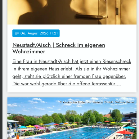
06
. August 2026 11:21
notes
Neustadt/Aisch | Schreck im eigenen
Wohnzimmer
Eine Frau in Neustadt/Aisch hat jetzt einen Riesenschreck
in ihrem eigenen Haus erlebt. Als sie in ihr Wohnzimmer
geht, steht sie plötzlich einer fremden Frau gegenüber.
Die war wohl gerade über die offene Terrassentür …
© Ansbacher Bäder und Verkehrs GmbH, Stefanie Remel