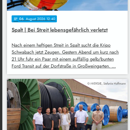
06
. August 2026 12:40
notes
Spalt | Bei Streit lebensgefährlich verletzt
Nach einem heftigen Streit in Spalt sucht die Kripo
Schwabach jetzt Zeugen. Gestern Abend um kurz nach
21 Uhr fuhr ein Paar mit einem auffällig gelb/bunten
Ford Transit auf der Dorfstraße in Großweingarten. …
© N-ERGIE, Stefanie Hoffmann