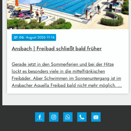
06
. August 2026 11:14
notes
Ansbach | Freibad schließt bald früher
Gerade jetzt in den Sommerferien und bei der Hitze
lockt es besonders viele in die mittelfränkischen
Freibäder. Aber Schwimmen im Sonnenuntergang ist im
Ansbacher Aquella Freibad bald nicht mehr möglich. …