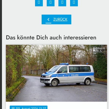
chevron_left
ZURÜCK
Das könnte Dich auch interessieren
Symbolbild
05
. August 2026 13:37
notes