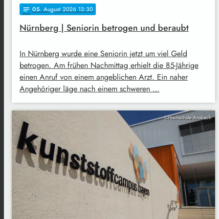
05
. August 2026 13:30
notes
Nürnberg | Seniorin betrogen und beraubt
In Nürnberg wurde eine Seniorin jetzt um viel Geld
betrogen. Am frühen Nachmittag erhielt die 85-Jährige
einen Anruf von einem angeblichen Arzt. Ein naher
Angehöriger läge nach einem schweren …
©Hochschule Ansbach