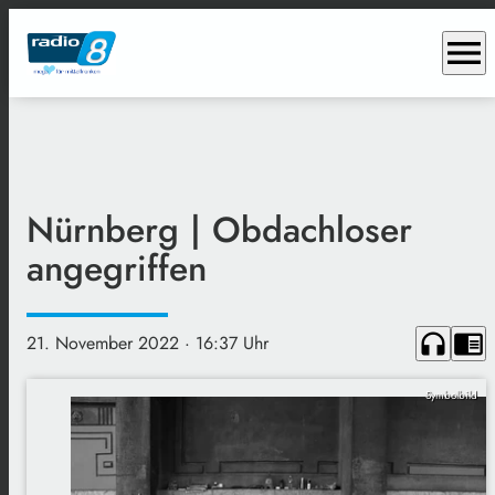
menu
Nürnberg | Obdachloser
angegriffen
headphones
chrome_reader_mode
21. November 2022
· 16:37 Uhr
Symbolbild