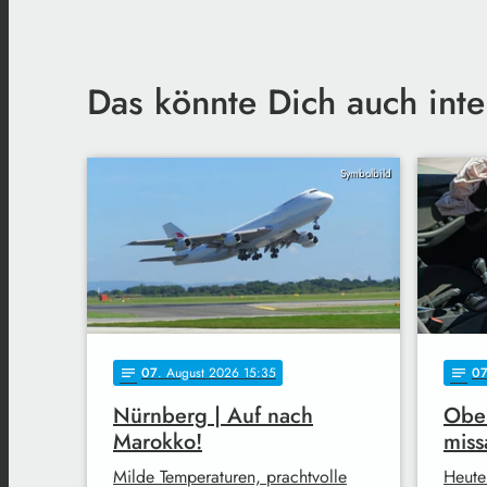
Das könnte Dich auch inte
Symbolbild
07
. August 2026 15:35
0
notes
notes
Nürnberg | Auf nach
Ober
Marokko!
miss
Milde Temperaturen, prachtvolle
Heute