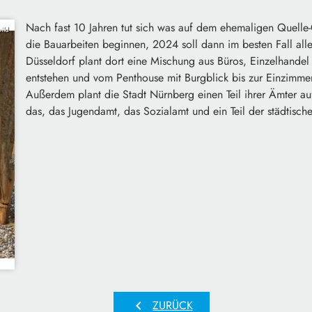
Nach fast 10 Jahren tut sich was auf dem ehemaligen Quelle
ild
die Bauarbeiten beginnen, 2024 soll dann im besten Fall all
Düsseldorf plant dort eine Mischung aus Büros, Einzelhan
entstehen und vom Penthouse mit Burgblick bis zur Einzimmer
Außerdem plant die Stadt Nürnberg einen Teil ihrer Ämter a
das, das Jugendamt, das Sozialamt und ein Teil der städtische
chevron_left
ZURÜCK