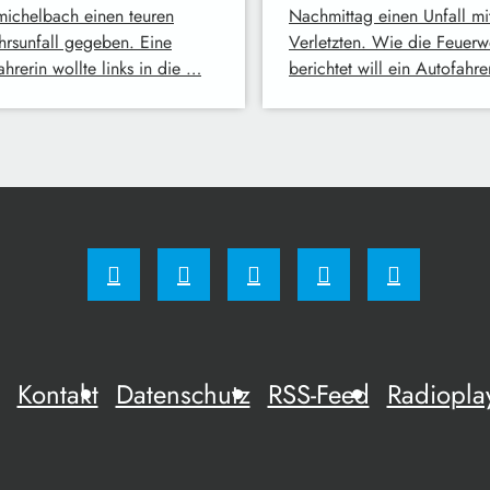
ichelbach einen teuren
Nachmittag einen Unfall mi
hrsunfall gegeben. Eine
Verletzten. Wie die Feuerw
hrerin wollte links in die …
berichtet will ein Autofahr
Kontakt
Datenschutz
RSS-Feed
Radiopla