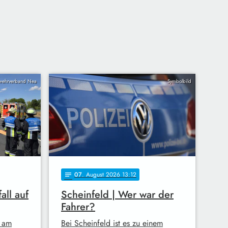
wehrverband Nea
Symbolbild
07
. August 2026 13:12
notes
all auf
Scheinfeld | Wer war der
Fahrer?
 am
Bei Scheinfeld ist es zu einem