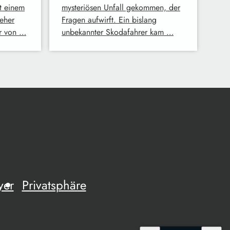
t einem
mysteriösen Unfall gekommen, der
eher
Fragen aufwirft. Ein bislang
er von …
unbekannter Skodafahrer kam …
yer
Privatsphäre