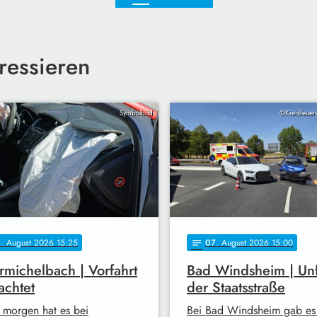
ressieren
Symbolbild
©Kreisfeuer
7
. August 2026 15:25
07
. August 2026 15:00
notes
michelbach | Vorfahrt
Bad Windsheim | Unf
achtet
der Staatsstraße
 morgen hat es bei
Bei Bad Windsheim gab es