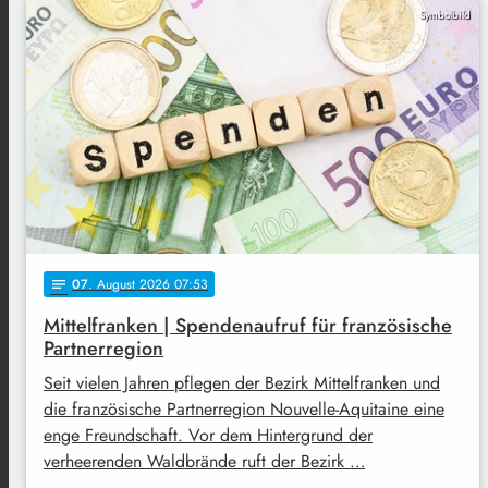
Symbolbild
07
. August 2026 07:53
notes
Mittelfranken | Spendenaufruf für französische
Partnerregion
Seit vielen Jahren pflegen der Bezirk Mittelfranken und
die französische Partnerregion Nouvelle-Aquitaine eine
enge Freundschaft. Vor dem Hintergrund der
verheerenden Waldbrände ruft der Bezirk …