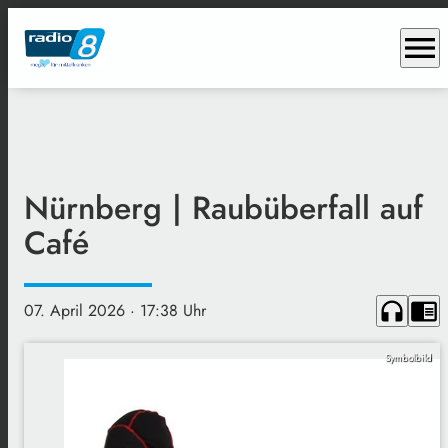
menu
Nürnberg | Raubüberfall auf
Café
headphones
chrome_reader_mode
07. April 2026
· 17:38 Uhr
Symbolbild