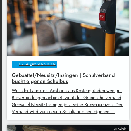
07
. August 2026 10:02
notes
Gebsattel/Neusitz/Insingen | Schulverband
bucht eigenen Schulbus
Weil der Landkreis Ansbach aus Kostengründen weniger
Busverbindungen anbietet, zieht der Grundschulverband
Gebsattel-Neusitz-Insingen jetzt seine Konsequenzen. Der
Verband wird zum neuen Schuljahr einen eigenen …
Symbolbild