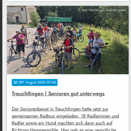
© Stadt Treuchtlingen, Gabriele Dreger
07
. August 2026 07:44
notes
Treuchtlingen | Senioren gut unterwegs
Der Seniorenbeirat in Treuchtlingen hatte jetzt zur
gemeinsamen Radtour eingeladen. 18 Radlerinnen und
Radler sowie ein Hund machten sich dann auch auf
Richtung Hammermühle. Hier gab es eine gemütliche …