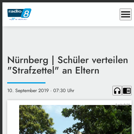
menu
Nürnberg | Schüler verteilen
"Strafzettel" an Eltern
headphones
chrome_reader_mode
10. September 2019
· 07:30 Uhr
Symbolbild