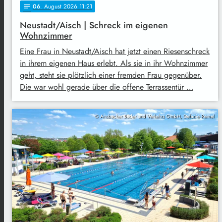
06
. August 2026 11:21
notes
Neustadt/Aisch | Schreck im eigenen
Wohnzimmer
Eine Frau in Neustadt/Aisch hat jetzt einen Riesenschreck
in ihrem eigenen Haus erlebt. Als sie in ihr Wohnzimmer
geht, steht sie plötzlich einer fremden Frau gegenüber.
Die war wohl gerade über die offene Terrassentür …
© Ansbacher Bäder und Verkehrs GmbH, Stefanie Remel