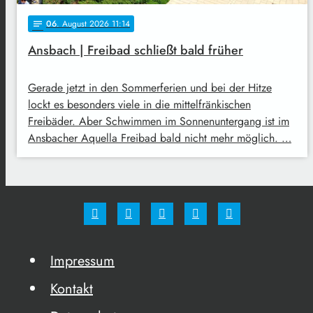
06
. August 2026 11:14
notes
Ansbach | Freibad schließt bald früher
Gerade jetzt in den Sommerferien und bei der Hitze
lockt es besonders viele in die mittelfränkischen
Freibäder. Aber Schwimmen im Sonnenuntergang ist im
Ansbacher Aquella Freibad bald nicht mehr möglich. …
Impressum
Kontakt