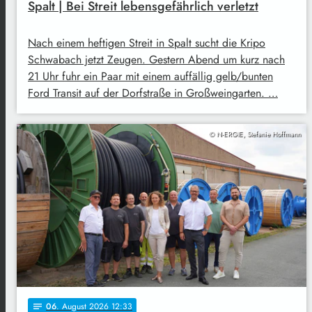
Spalt | Bei Streit lebensgefährlich verletzt
Nach einem heftigen Streit in Spalt sucht die Kripo
Schwabach jetzt Zeugen. Gestern Abend um kurz nach
21 Uhr fuhr ein Paar mit einem auffällig gelb/bunten
Ford Transit auf der Dorfstraße in Großweingarten. …
© N-ERGIE, Stefanie Hoffmann
06
. August 2026 12:33
notes