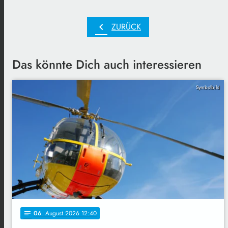
chevron_left
ZURÜCK
Das könnte Dich auch interessieren
Symbolbild
06
. August 2026 12:40
notes