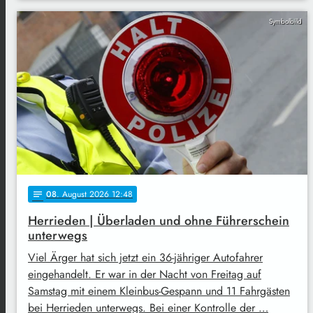
Symbolbild
08
. August 2026 12:48
notes
Herrieden | Überladen und ohne Führerschein
unterwegs
Viel Ärger hat sich jetzt ein 36-jähriger Autofahrer
eingehandelt. Er war in der Nacht von Freitag auf
Samstag mit einem Kleinbus-Gespann und 11 Fahrgästen
bei Herrieden unterwegs. Bei einer Kontrolle der …