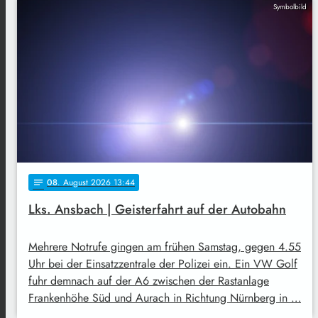
Symbolbild
08
. August 2026 13:44
notes
Lks. Ansbach | Geisterfahrt auf der Autobahn
Mehrere Notrufe gingen am frühen Samstag, gegen 4.55
Uhr bei der Einsatzzentrale der Polizei ein. Ein VW Golf
fuhr demnach auf der A6 zwischen der Rastanlage
Frankenhöhe Süd und Aurach in Richtung Nürnberg in …