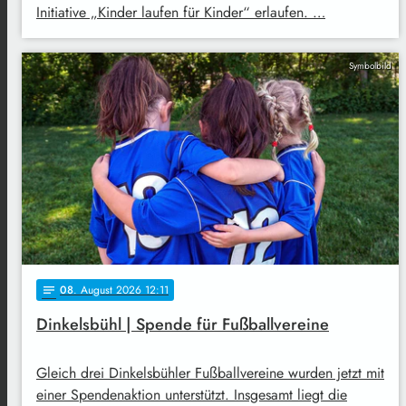
Initiative „Kinder laufen für Kinder“ erlaufen. …
Symbolbild
08
. August 2026 12:11
notes
Dinkelsbühl | Spende für Fußballvereine
Gleich drei Dinkelsbühler Fußballvereine wurden jetzt mit
einer Spendenaktion unterstützt. Insgesamt liegt die