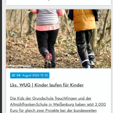
Symbolbild
08
. August 2026 12:32
notes
Lks. WUG | Kinder laufen für Kinder
Die Kids der Grundschule Treuchtlingen und der
Altmühlfranken-Schule in Weißenburg haben jetzt 3.000
Euro für gleich zwei Projekte bei der bundesweiten