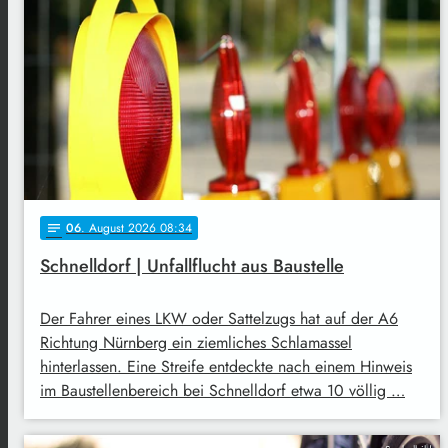
06
. August 2026 08:34
notes
Schnelldorf | Unfallflucht aus Baustelle
Der Fahrer eines LKW oder Sattelzugs hat auf der A6
Richtung Nürnberg ein ziemliches Schlamassel
hinterlassen. Eine Streife entdeckte nach einem Hinweis
im Baustellenbereich bei Schnelldorf etwa 10 völlig …