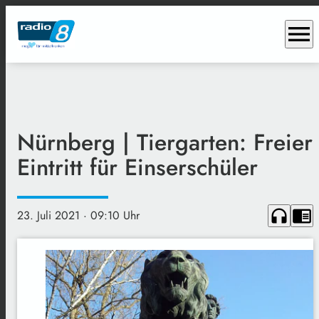
menu
Nürnberg | Tiergarten: Freier
Eintritt für Einserschüler
headphones
chrome_reader_mode
23. Juli 2021
· 09:10 Uhr