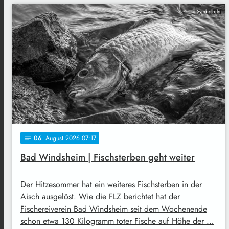
Symbolbild
06
. August 2026 07:17
notes
Bad Windsheim | Fischsterben geht weiter
Der Hitzesommer hat ein weiteres Fischsterben in der
Aisch ausgelöst. Wie die FLZ berichtet hat der
Fischereiverein Bad Windsheim seit dem Wochenende
schon etwa 130 Kilogramm toter Fische auf Höhe der …