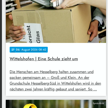
06
. August 2026 08:42
notes
Wittelshofen | Eine Schule zieht um
Die Menschen am Hesselberg halten zusammen und
packen gemeinsam an – Groß und Klein. An der
Grundschule Hesselberg-Süd in Wittelshofen wird in den
nächsten zwei Jahren kräftig gebaut und saniert. So …
Symbolbild