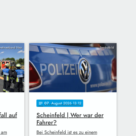
wehrverband Nea
Symbolbild
07
. August 2026 13:12
notes
all auf
Scheinfeld | Wer war der
Fahrer?
 am
Bei Scheinfeld ist es zu einem