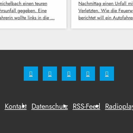
ichelbach einen teuren
Nachmittag einen Unfall mi
hrsunfall gegeben. Eine
Verletzten. Wie die Feuerw
hrerin wollte links in die …
berichtet will ein Autofahr
Kontakt
Datenschutz
RSS-Feed
Radiopla