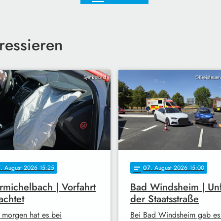
ressieren
Symbolbild
©Kreisfeuer
7
. August 2026 15:25
07
. August 2026 15:00
notes
michelbach | Vorfahrt
Bad Windsheim | Unf
achtet
der Staatsstraße
 morgen hat es bei
Bei Bad Windsheim gab es