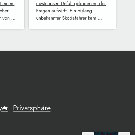
t einem
mysteriösen Unfall gekommen, der
eher
Fragen aufwirft. Ein bislang
er von …
unbekannter Skodafahrer kam …
yer
Privatsphäre