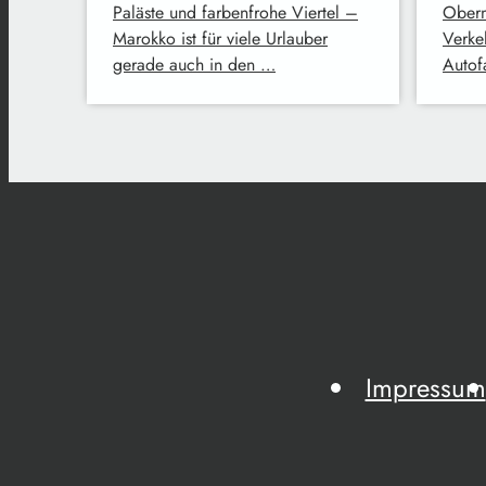
Paläste und farbenfrohe Viertel –
Oberm
Marokko ist für viele Urlauber
Verke
gerade auch in den …
Autofa
Impressum