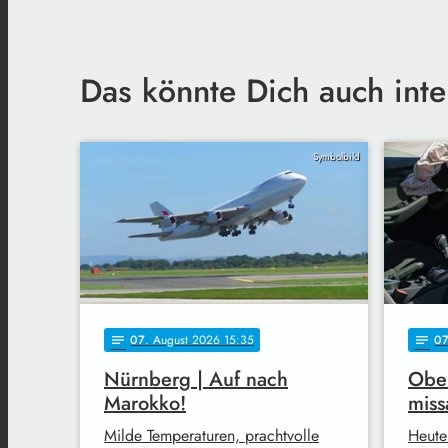
Das könnte Dich auch inte
Symbolbild
07
. August 2026 15:35
0
notes
notes
Nürnberg | Auf nach
Ober
Marokko!
miss
Milde Temperaturen, prachtvolle
Heute