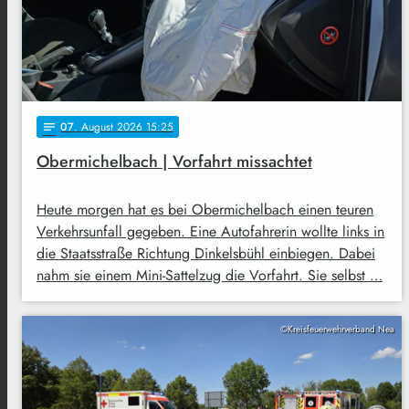
07
. August 2026 15:25
notes
Obermichelbach | Vorfahrt missachtet
Heute morgen hat es bei Obermichelbach einen teuren
Verkehrsunfall gegeben. Eine Autofahrerin wollte links in
die Staatsstraße Richtung Dinkelsbühl einbiegen. Dabei
nahm sie einem Mini-Sattelzug die Vorfahrt. Sie selbst …
©Kreisfeuerwehrverband Nea