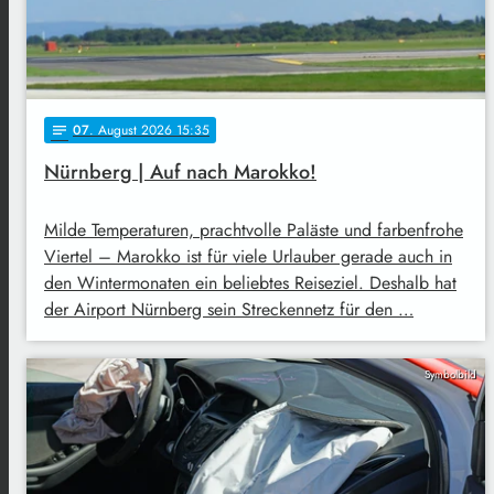
07
. August 2026 15:35
notes
Nürnberg | Auf nach Marokko!
Milde Temperaturen, prachtvolle Paläste und farbenfrohe
Viertel – Marokko ist für viele Urlauber gerade auch in
den Wintermonaten ein beliebtes Reiseziel. Deshalb hat
der Airport Nürnberg sein Streckennetz für den …
Symbolbild