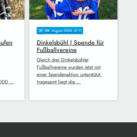
08
. August 2026 12:11
notes
aufen
Dinkelsbühl | Spende für
Fußballvereine
Gleich drei Dinkelsbühler
Fußballvereine wurden jetzt mit
einer Spendenaktion unterstützt.
.000 …
Insgesamt liegt die …