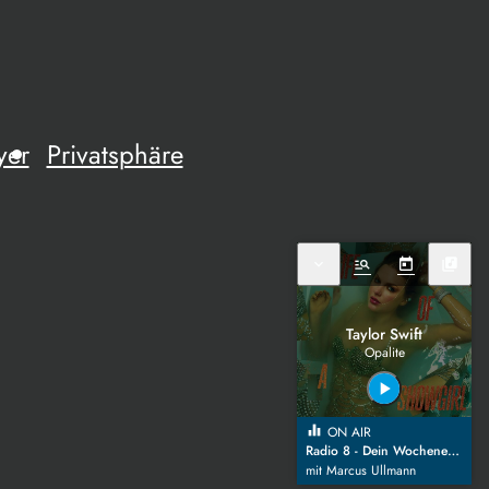
yer
Privatsphäre
expand_more
manage_search
today
library_music
Taylor Swift
Opalite
play_arrow
equalizer
ON AIR
Radio 8 - Dein Wochenende
mit Marcus Ullmann