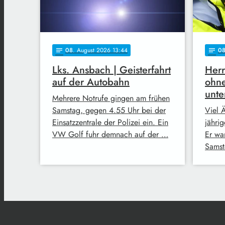
08
. August 2026 13:44
0
notes
notes
Lks. Ansbach | Geisterfahrt
Herr
auf der Autobahn
ohne
unt
Mehrere Notrufe gingen am frühen
Samstag, gegen 4.55 Uhr bei der
Viel Ä
Einsatzzentrale der Polizei ein. Ein
jähri
VW Golf fuhr demnach auf der …
Er wa
Samst