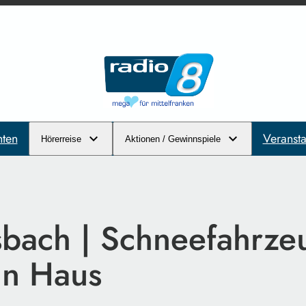
hten
Veransta
Hörerreise
Aktionen / Gewinnspiele
bach | Schneefahrze
in Haus