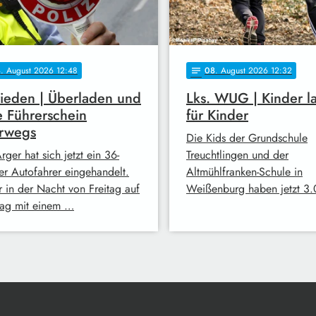
8
. August 2026 12:48
08
. August 2026 12:32
notes
ieden | Überladen und
Lks. WUG | Kinder l
 Führerschein
für Kinder
erwegs
Die Kids der Grundschule
rger hat sich jetzt ein 36-
Treuchtlingen und der
ger Autofahrer eingehandelt.
Altmühlfranken-Schule in
r in der Nacht von Freitag auf
Weißenburg haben jetzt 3
ag mit einem …