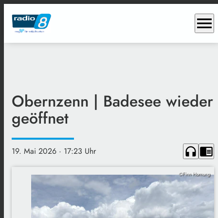
menu
Obernzenn | Badesee wieder
geöffnet
headphones
chrome_reader_mode
19. Mai 2026
· 17:23 Uhr
©Finn Hornung