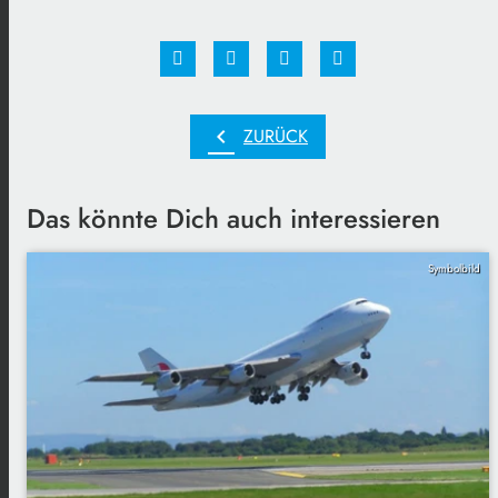
chevron_left
ZURÜCK
Das könnte Dich auch interessieren
Symbolbild