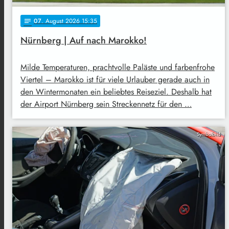
07
. August 2026 15:35
notes
Nürnberg | Auf nach Marokko!
Milde Temperaturen, prachtvolle Paläste und farbenfrohe
Viertel – Marokko ist für viele Urlauber gerade auch in
den Wintermonaten ein beliebtes Reiseziel. Deshalb hat
der Airport Nürnberg sein Streckennetz für den …
Symbolbild