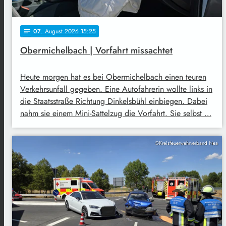
07
. August 2026 15:25
notes
Obermichelbach | Vorfahrt missachtet
Heute morgen hat es bei Obermichelbach einen teuren
Verkehrsunfall gegeben. Eine Autofahrerin wollte links in
die Staatsstraße Richtung Dinkelsbühl einbiegen. Dabei
nahm sie einem Mini-Sattelzug die Vorfahrt. Sie selbst …
©Kreisfeuerwehrverband Nea