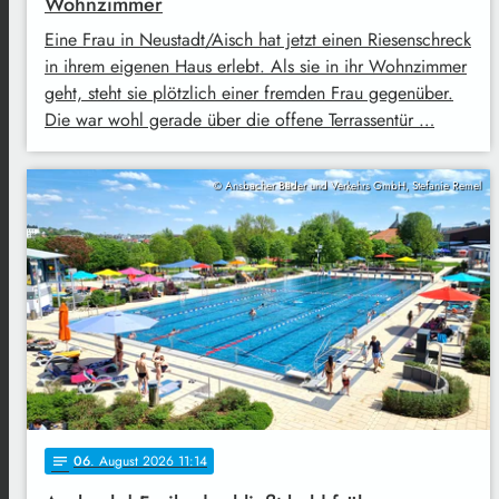
Wohnzimmer
Eine Frau in Neustadt/Aisch hat jetzt einen Riesenschreck
in ihrem eigenen Haus erlebt. Als sie in ihr Wohnzimmer
geht, steht sie plötzlich einer fremden Frau gegenüber.
Die war wohl gerade über die offene Terrassentür …
© Ansbacher Bäder und Verkehrs GmbH, Stefanie Remel
06
. August 2026 11:14
notes