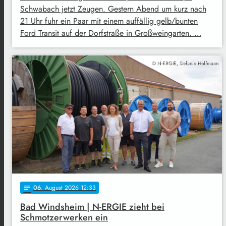
Schwabach jetzt Zeugen. Gestern Abend um kurz nach
21 Uhr fuhr ein Paar mit einem auffällig gelb/bunten
Ford Transit auf der Dorfstraße in Großweingarten. …
© N-ERGIE, Stefanie Hoffmann
06
. August 2026 12:33
notes
Bad Windsheim | N-ERGIE zieht bei
Schmotzerwerken ein