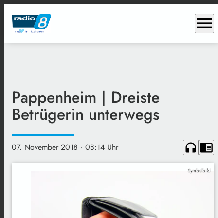
menu
Pappenheim | Dreiste
Betrügerin unterwegs
headphones
chrome_reader_mode
07. November 2018
· 08:14 Uhr
Symbolbild