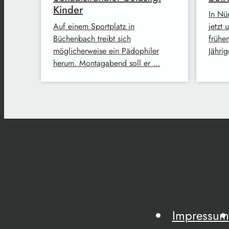
Kinder
In Nü
Auf einem Sportplatz in
jetzt
Büchenbach treibt sich
frühe
möglicherweise ein Pädophiler
Jähri
herum. Montagabend soll er …
Impressum