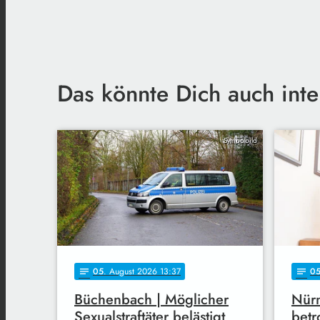
Das könnte Dich auch inte
Symbolbild
05
. August 2026 13:37
0
notes
notes
Büchenbach | Möglicher
Nürn
Sexualstraftäter belästigt
betr