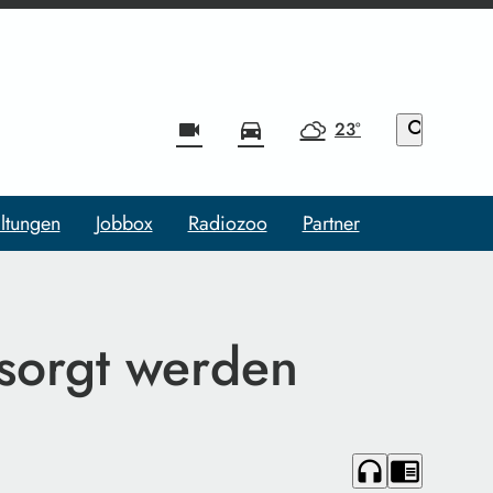
videocam
directions_car
23°
search
ltungen
Jobbox
Radiozoo
Partner
sorgt werden
headphones
chrome_reader_mode