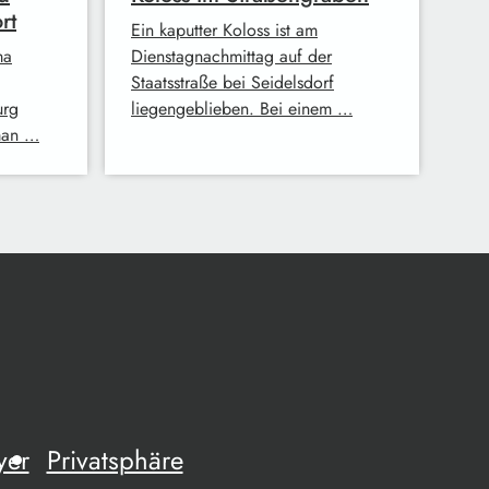
rt
Ein kaputter Koloss ist am
ma
Dienstagnachmittag auf der
Staatsstraße bei Seidelsdorf
urg
liegengeblieben. Bei einem …
man …
yer
Privatsphäre