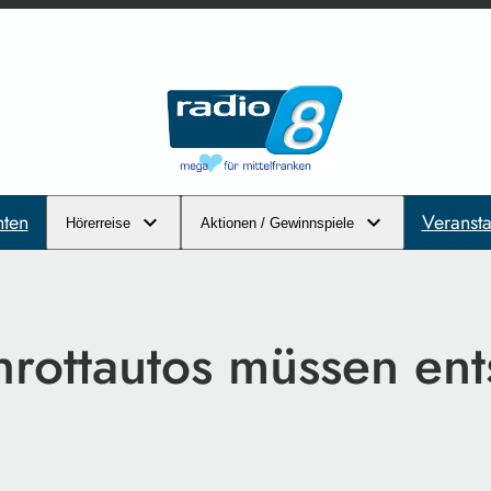
hten
Veransta
Hörerreise
Aktionen / Gewinnspiele
rottautos müssen ent