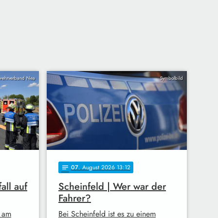
wehrverband Nea
Symbolbild
07
. August 2026 13:12
notes
all auf
Scheinfeld | Wer war der
Fahrer?
 am
Bei Scheinfeld ist es zu einem