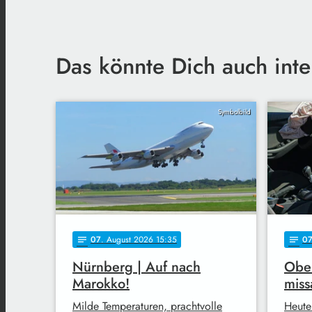
Das könnte Dich auch inte
Symbolbild
07
. August 2026 15:35
0
notes
notes
Nürnberg | Auf nach
Ober
Marokko!
miss
Milde Temperaturen, prachtvolle
Heute