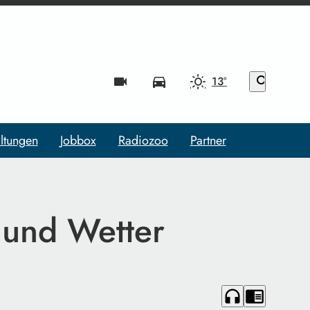
videocam
directions_car
13°
search
ltungen
Jobbox
Radiozoo
Partner
 und Wetter
headphones
chrome_reader_mode