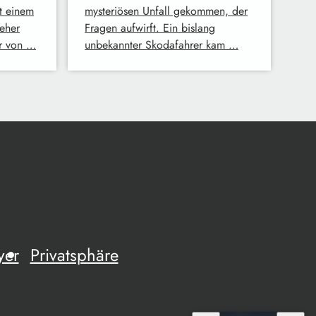
t einem
mysteriösen Unfall gekommen, der
eher
Fragen aufwirft. Ein bislang
er von …
unbekannter Skodafahrer kam …
yer
Privatsphäre