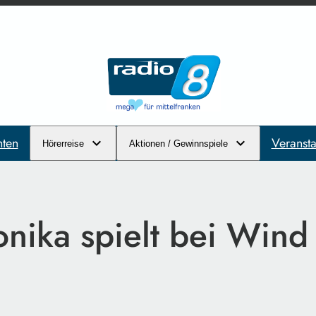
hten
Veransta
Hörerreise
Aktionen / Gewinnspiele
onika spielt bei Wind