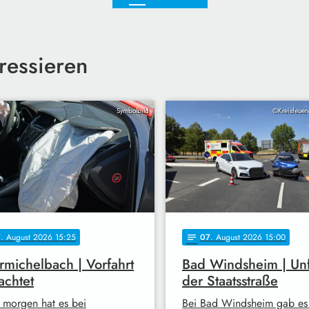
ressieren
Symbolbild
©Kreisfeuer
7
. August 2026 15:25
07
. August 2026 15:00
notes
michelbach | Vorfahrt
Bad Windsheim | Unf
achtet
der Staatsstraße
 morgen hat es bei
Bei Bad Windsheim gab es