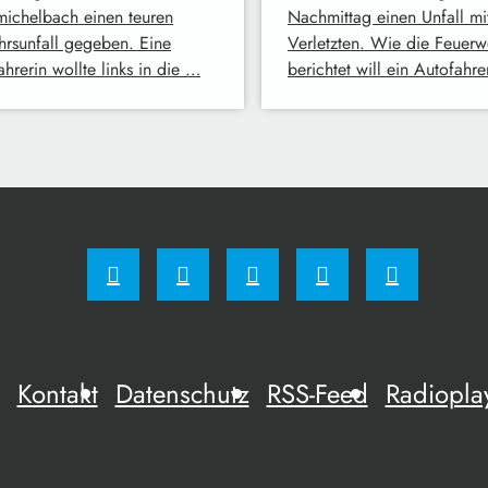
ichelbach einen teuren
Nachmittag einen Unfall mi
hrsunfall gegeben. Eine
Verletzten. Wie die Feuerw
hrerin wollte links in die …
berichtet will ein Autofahr
Kontakt
Datenschutz
RSS-Feed
Radiopla