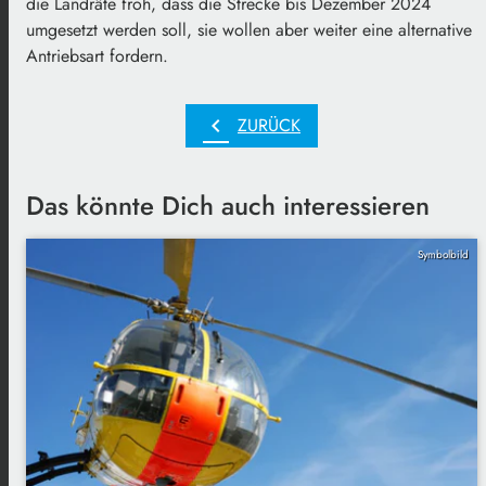
die Landräte froh, dass die Strecke bis Dezember 2024
umgesetzt werden soll, sie wollen aber weiter eine alternative
Antriebsart fordern.
chevron_left
ZURÜCK
Das könnte Dich auch interessieren
Symbolbild