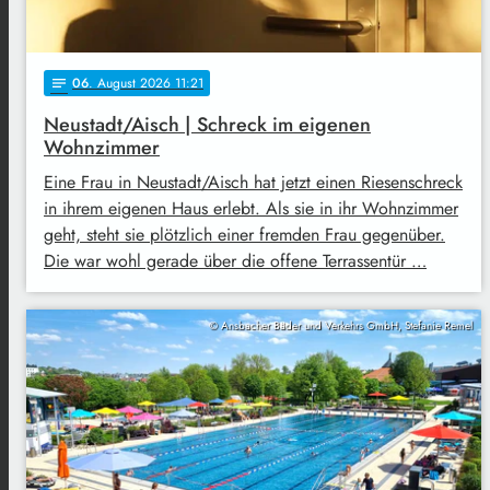
06
. August 2026 11:21
notes
Neustadt/Aisch | Schreck im eigenen
Wohnzimmer
Eine Frau in Neustadt/Aisch hat jetzt einen Riesenschreck
in ihrem eigenen Haus erlebt. Als sie in ihr Wohnzimmer
geht, steht sie plötzlich einer fremden Frau gegenüber.
Die war wohl gerade über die offene Terrassentür …
© Ansbacher Bäder und Verkehrs GmbH, Stefanie Remel