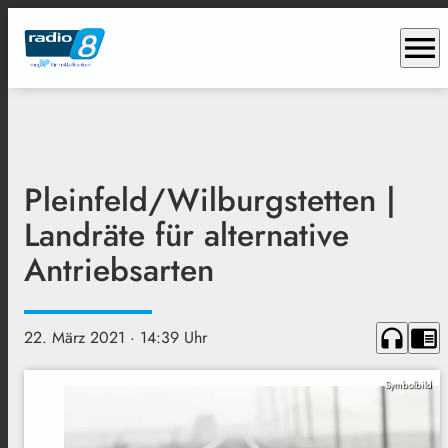
menu
Pleinfeld/Wilburgstetten |
Landräte für alternative
Antriebsarten
headphones
chrome_reader_mode
22. März 2021
· 14:39 Uhr
Symbolbild