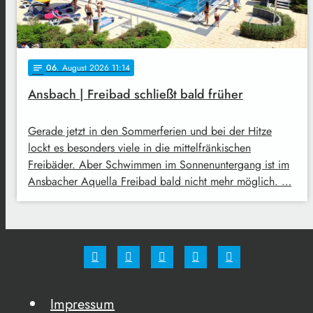
06
. August 2026 11:14
notes
Ansbach | Freibad schließt bald früher
Gerade jetzt in den Sommerferien und bei der Hitze
lockt es besonders viele in die mittelfränkischen
Freibäder. Aber Schwimmen im Sonnenuntergang ist im
Ansbacher Aquella Freibad bald nicht mehr möglich. …
Impressum