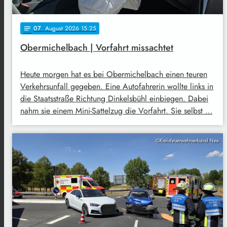
07
. August 2026 15:25
notes
Obermichelbach | Vorfahrt missachtet
Heute morgen hat es bei Obermichelbach einen teuren
Verkehrsunfall gegeben. Eine Autofahrerin wollte links in
die Staatsstraße Richtung Dinkelsbühl einbiegen. Dabei
nahm sie einem Mini-Sattelzug die Vorfahrt. Sie selbst …
©Kreisfeuerwehrverband Nea