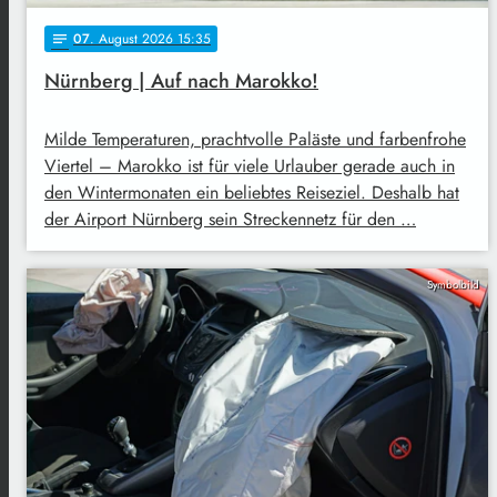
07
. August 2026 15:35
notes
Nürnberg | Auf nach Marokko!
Milde Temperaturen, prachtvolle Paläste und farbenfrohe
Viertel – Marokko ist für viele Urlauber gerade auch in
den Wintermonaten ein beliebtes Reiseziel. Deshalb hat
der Airport Nürnberg sein Streckennetz für den …
Symbolbild