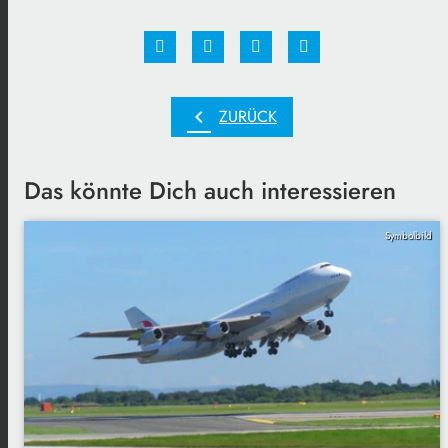
chevron_left
ZURÜCK
Das könnte Dich auch interessieren
Symbolbild