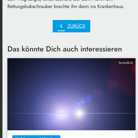
Rettungshubschrauber brachte ihn dann ins Krankenhaus.
chevron_left
ZURÜCK
Das könnte Dich auch interessieren
Symbolbild