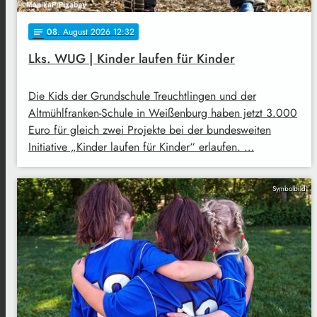
08
. August 2026 12:32
notes
Lks. WUG | Kinder laufen für Kinder
Die Kids der Grundschule Treuchtlingen und der
Altmühlfranken-Schule in Weißenburg haben jetzt 3.000
Euro für gleich zwei Projekte bei der bundesweiten
Initiative „Kinder laufen für Kinder“ erlaufen. …
Symbolbild