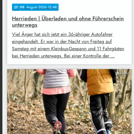
08
. August 2026 12:48
notes
Herrieden | Überladen und ohne Führerschein
unterwegs
Viel Ärger hat sich jetzt ein 36-jähriger Autofahrer
eingehandelt. Er war in der Nacht von Freitag auf
Samstag mit einem Kleinbus-Gespann und 11 Fahrgästen
bei Herrieden unterwegs. Bei einer Kontrolle der …
Symbolbild