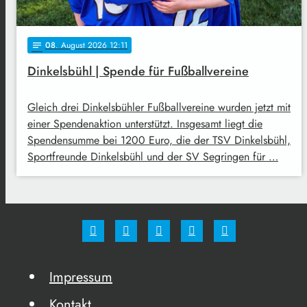
08
. August 2026 12:11
notes
Dinkelsbühl | Spende für Fußballvereine
Gleich drei Dinkelsbühler Fußballvereine wurden jetzt mit
einer Spendenaktion unterstützt. Insgesamt liegt die
Spendensumme bei 1200 Euro, die der TSV Dinkelsbühl,
Sportfreunde Dinkelsbühl und der SV Segringen für …
Impressum
Kontakt