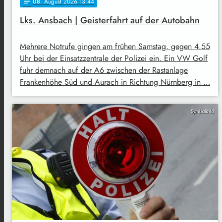
08
. August 2026 13:44
notes
Lks. Ansbach | Geisterfahrt auf der Autobahn
Mehrere Notrufe gingen am frühen Samstag, gegen 4.55
Uhr bei der Einsatzzentrale der Polizei ein. Ein VW Golf
fuhr demnach auf der A6 zwischen der Rastanlage
Frankenhöhe Süd und Aurach in Richtung Nürnberg in …
Symbolbild