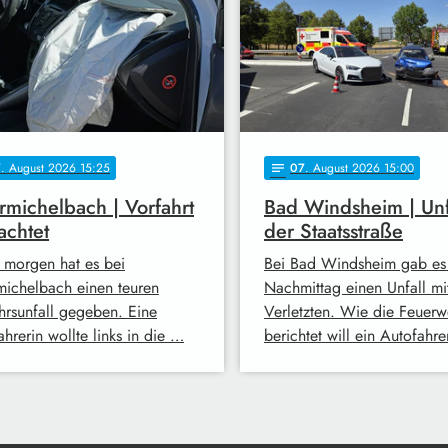
7
. August 2026 15:25
07
. August 2026 15:00
notes
michelbach | Vorfahrt
Bad Windsheim | Unf
achtet
der Staatsstraße
 morgen hat es bei
Bei Bad Windsheim gab es
ichelbach einen teuren
Nachmittag einen Unfall mi
hrsunfall gegeben. Eine
Verletzten. Wie die Feuerw
hrerin wollte links in die …
berichtet will ein Autofahr