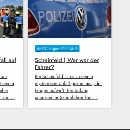
07
. August 2026 13:12
notes
all auf
Scheinfeld | Wer war der
Fahrer?
 am
Bei Scheinfeld ist es zu einem
t einem
mysteriösen Unfall gekommen, der
eher
Fragen aufwirft. Ein bislang
er von …
unbekannter Skodafahrer kam …