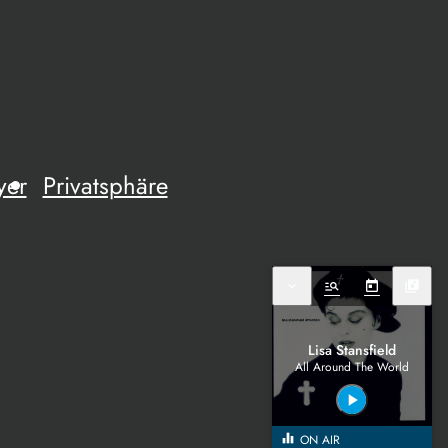
yer
Privatsphäre
expand_more
manage_search
today
library_music
Lisa Stansfield
All Around The World
play_arrow
equalizer
ON AIR