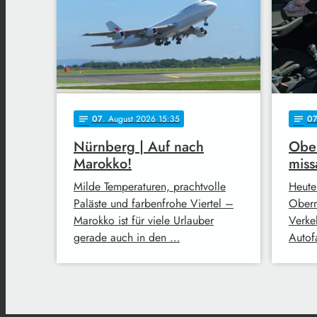
07
. August 2026 15:35
0
notes
notes
Nürnberg | Auf nach
Ober
Marokko!
miss
Milde Temperaturen, prachtvolle
Heute
Paläste und farbenfrohe Viertel –
Oberm
Marokko ist für viele Urlauber
Verke
gerade auch in den …
Autofa