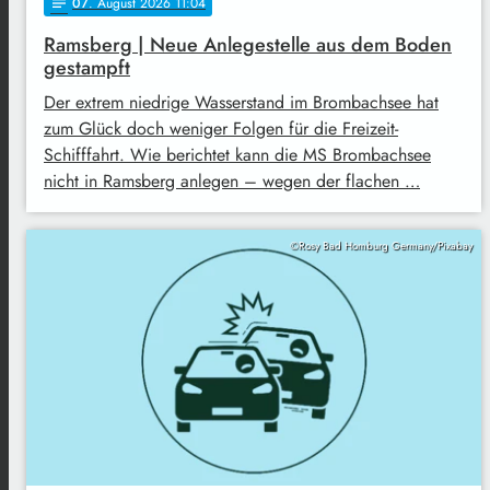
07
. August 2026 11:04
notes
Ramsberg | Neue Anlegestelle aus dem Boden
gestampft
Der extrem niedrige Wasserstand im Brombachsee hat
zum Glück doch weniger Folgen für die Freizeit-
Schifffahrt. Wie berichtet kann die MS Brombachsee
nicht in Ramsberg anlegen – wegen der flachen …
©Rosy Bad Homburg Germany/Pixabay