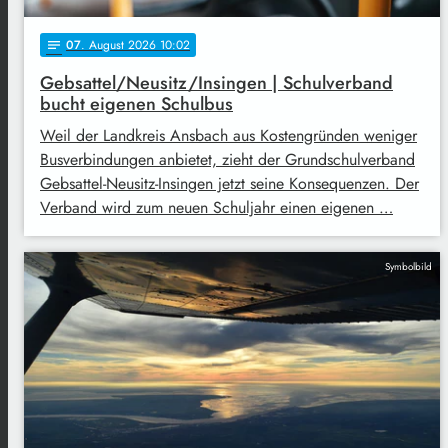
07
. August 2026 10:02
notes
Gebsattel/Neusitz/Insingen | Schulverband
bucht eigenen Schulbus
Weil der Landkreis Ansbach aus Kostengründen weniger
Busverbindungen anbietet, zieht der Grundschulverband
Gebsattel-Neusitz-Insingen jetzt seine Konsequenzen. Der
Verband wird zum neuen Schuljahr einen eigenen …
Symbolbild