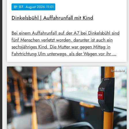
07
. August 2026 11:01
notes
Dinkelsbühl | Auffahrunfall mit Kind
Bei einem Auffahrunfall auf der A7 bei Dinkelsbühl sind
fünf Menschen verletzt worden, darunter ist auch ein
sechsjähriges Kind. Die Mutter war gegen Mittag in
Fahrtrichtung Ulm unterwegs, als der Wagen vor ihr …
Symbolbild