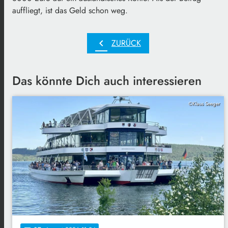
auffliegt, ist das Geld schon weg.
chevron_left
ZURÜCK
Das könnte Dich auch interessieren
©Klaus Seeger