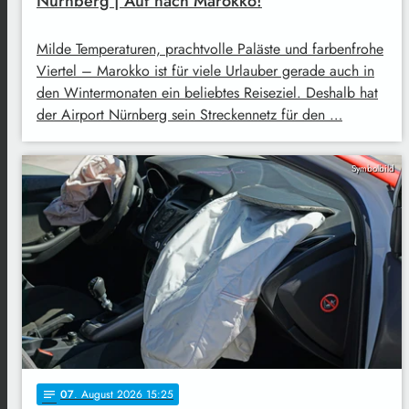
Nürnberg | Auf nach Marokko!
Milde Temperaturen, prachtvolle Paläste und farbenfrohe
Viertel – Marokko ist für viele Urlauber gerade auch in
den Wintermonaten ein beliebtes Reiseziel. Deshalb hat
der Airport Nürnberg sein Streckennetz für den …
Symbolbild
07
. August 2026 15:25
notes