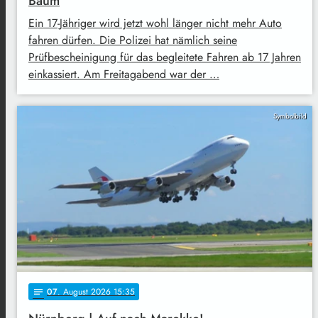
Baum
Ein 17-Jähriger wird jetzt wohl länger nicht mehr Auto
fahren dürfen. Die Polizei hat nämlich seine
Prüfbescheinigung für das begleitete Fahren ab 17 Jahren
einkassiert. Am Freitagabend war der …
Symbolbild
07
. August 2026 15:35
notes