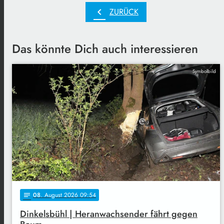
chevron_left
ZURÜCK
Das könnte Dich auch interessieren
Symbolbild
08
. August 2026 09:54
notes
Dinkelsbühl | Heranwachsender fährt gegen