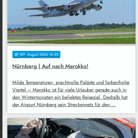
07
. August 2026 15:35
notes
Nürnberg | Auf nach Marokko!
Milde Temperaturen, prachtvolle Paläste und farbenfrohe
Viertel – Marokko ist für viele Urlauber gerade auch in
den Wintermonaten ein beliebtes Reiseziel. Deshalb hat
der Airport Nürnberg sein Streckennetz für den …
Symbolbild