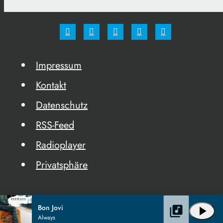
Impressum
Kontakt
Datenschutz
RSS-Feed
Radioplayer
Privatsphäre
Bon Jovi
library_music
play_arrow
Always