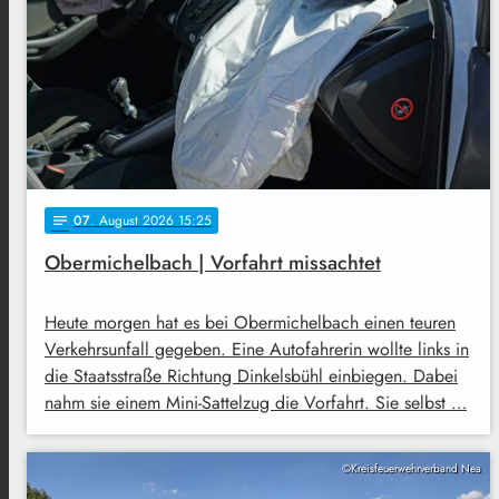
07
. August 2026 15:25
notes
Obermichelbach | Vorfahrt missachtet
Heute morgen hat es bei Obermichelbach einen teuren
Verkehrsunfall gegeben. Eine Autofahrerin wollte links in
die Staatsstraße Richtung Dinkelsbühl einbiegen. Dabei
nahm sie einem Mini-Sattelzug die Vorfahrt. Sie selbst …
©Kreisfeuerwehrverband Nea