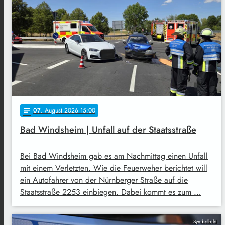
07
. August 2026 15:00
notes
Bad Windsheim | Unfall auf der Staatsstraße
Bei Bad Windsheim gab es am Nachmittag einen Unfall
mit einem Verletzten. Wie die Feuerweher berichtet will
ein Autofahrer von der Nürnberger Straße auf die
Staatsstraße 2253 einbiegen. Dabei kommt es zum …
Symbolbild