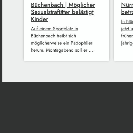
Büchenbach | Möglicher
Nürn
Sexualstraftäter belästigt
betr
Kinder
In Nü
Auf einem Sportplatz in
jetzt
Büchenbach treibt sich
frühe
möglicherweise ein Pädophiler
Jähri
herum. Montagabend soll er …