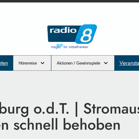
hten
Veransta
Hörerreise
Aktionen / Gewinnspiele
urg o.d.T. | Stromaus
n schnell behoben