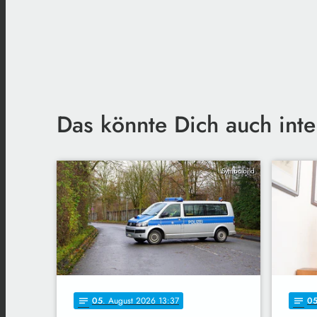
Das könnte Dich auch inte
Symbolbild
05
. August 2026 13:37
0
notes
notes