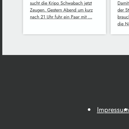
sucht die Kripo Schwabach jetzt
Damit
Zeugen. Gestern Abend um kurz
der S
nach 21 Uhr fuhr ein Paar mit …
brauc
die N
Impressum