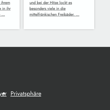
n ihrem
und bei der Hitze lockt es
 in ihr
besonders viele in die
e …
mittelfränkischen Freibäder. …
yer
Privatsphäre