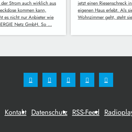
 der Strom auch wirklich aus
jetzt einen Riesenschreck i
teckdose kommen kann,
eigenen Haus erlebt. Als sie
ht es nicht nur Anbieter wie
Wohnzimmer geht, steht si
-ERGIE Netz GmbH. So …
Kontakt
Datenschutz
RSS-Feed
Radiopla