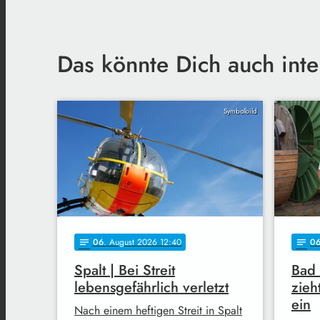
Das könnte Dich auch inte
Symbolbild
06
. August 2026 12:40
0
notes
notes
Spalt | Bei Streit
Bad
lebensgefährlich verletzt
zieh
ein
Nach einem heftigen Streit in Spalt