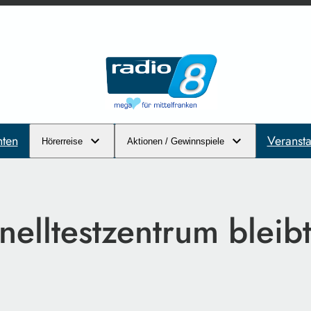
hten
Veransta
Hörerreise
Aktionen / Gewinnspiele
elltestzentrum bleibt