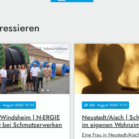
ressieren
© N-ERGIE, Stefanie Hoffmann
6
. August 2026 12:33
06
. August 2026 11:21
notes
 Windsheim | N-ERGIE
Neustadt/Aisch | Sc
t bei Schmotzerwerken
im eigenen Wohnzi
Eine Frau in Neustadt/Aisc