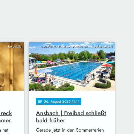
Symbolbild
© Ansbacher Bäder und Verkehrs GmbH, Stefanie Remel
06
. August 2026 11:14
notes
hreck
Ansbach | Freibad schließt
mmer
bald früher
h hat
Gerade jetzt in den Sommerferien