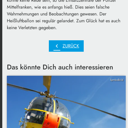
könne keine Rede sein, so die Einsatzzentrale der Polizei
Mittelfranken, wie es anfangs hieß. Dies seien falsche
Wahrnehmungen und Beobachtungen gewesen. Der
Heißluftballon sei regulär gelandet. Zum Glück hat es auch
keine Verletzten gegeben.
chevron_left
ZURÜCK
Das könnte Dich auch interessieren
Symbolbild