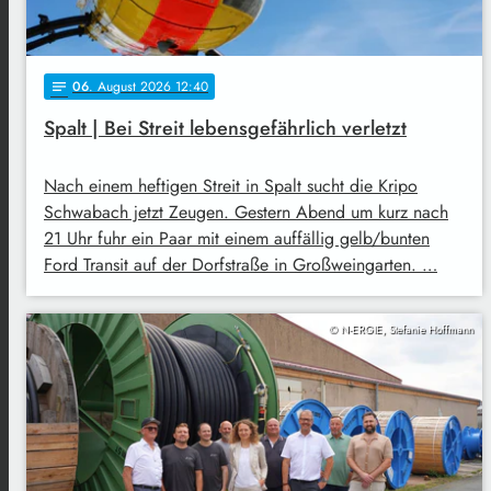
06
. August 2026 12:40
notes
Spalt | Bei Streit lebensgefährlich verletzt
Nach einem heftigen Streit in Spalt sucht die Kripo
Schwabach jetzt Zeugen. Gestern Abend um kurz nach
21 Uhr fuhr ein Paar mit einem auffällig gelb/bunten
Ford Transit auf der Dorfstraße in Großweingarten. …
© N-ERGIE, Stefanie Hoffmann