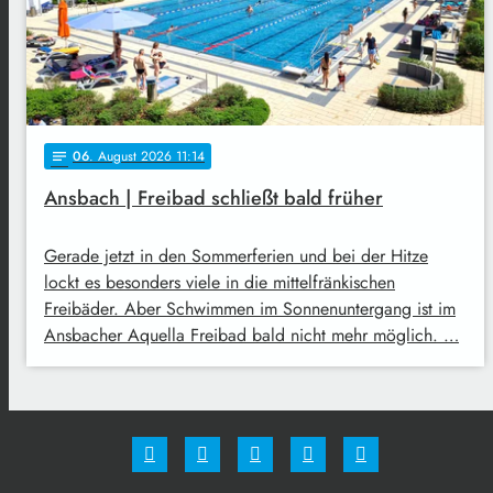
06
. August 2026 11:14
notes
Ansbach | Freibad schließt bald früher
Gerade jetzt in den Sommerferien und bei der Hitze
lockt es besonders viele in die mittelfränkischen
Freibäder. Aber Schwimmen im Sonnenuntergang ist im
Ansbacher Aquella Freibad bald nicht mehr möglich. …