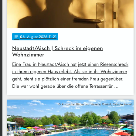
06
. August 2026 11:21
notes
Neustadt/Aisch | Schreck im eigenen
Wohnzimmer
Eine Frau in Neustadt/Aisch hat jetzt einen Riesenschreck
in ihrem eigenen Haus erlebt. Als sie in ihr Wohnzimmer
geht, steht sie plötzlich einer fremden Frau gegenüber.
Die war wohl gerade über die offene Terrassentür …
© Ansbacher Bäder und Verkehrs GmbH, Stefanie Remel