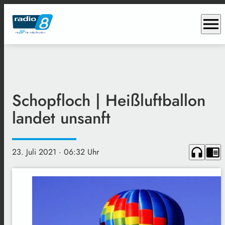
menu
Schopfloch | Heißluftballon
landet unsanft
headphones
chrome_reader_mode
23. Juli 2021
· 06:32 Uhr