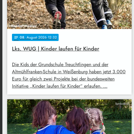
08
. August 2026 12:32
notes
Lks. WUG | Kinder laufen für Kinder
Die Kids der Grundschule Treuchtlingen und der
Altmühlfranken-Schule in Weißenburg haben jetzt 3.000
Euro für gleich zwei Projekte bei der bundesweiten
Initiative „Kinder laufen für Kinder“ erlaufen. …
Symbolbild