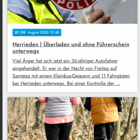
08
. August 2026 12:48
notes
Herrieden | Überladen und ohne Führerschein
unterwegs
Viel Ärger hat sich jetzt ein 36-jähriger Autofahrer
eingehandelt. Er war in der Nacht von Freitag auf
Samstag mit einem Kleinbus-Gespann und 11 Fahrgästen
bei Herrieden unterwegs. Bei einer Kontrolle der …
Symbolbild