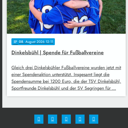
08
. August 2026 12:11
notes
Dinkelsbühl | Spende für Fußballvereine
Gleich drei Dinkelsbühler Fußballvereine wurden jetzt mit
einer Spendenaktion unterstützt. Insgesamt liegt die
Spendensumme bei 1200 Euro, die der TSV Dinkelsbühl,
Sportfreunde Dinkelsbühl und der SV Segringen für …