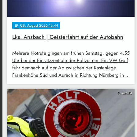
08
. August 2026 13:44
notes
Lks. Ansbach | Geisterfahrt auf der Autobahn
Mehrere Notrufe gingen am frühen Samstag, gegen 4.55
Uhr bei der Einsatzzentrale der Polizei ein. Ein VW Golf
fuhr demnach auf der A6 zwischen der Rastanlage
Frankenhöhe Süd und Aurach in Richtung Nürnberg in …
Symbolbild