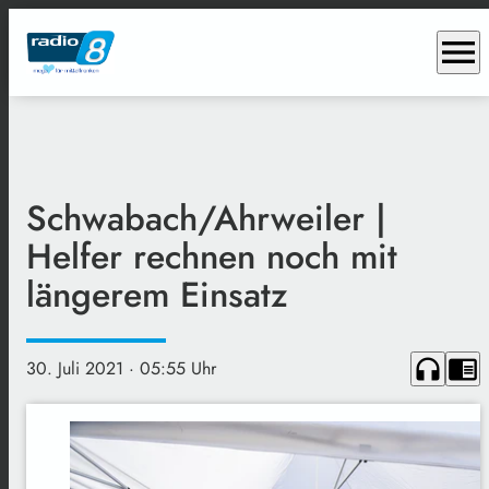
menu
Schwabach/Ahrweiler |
Helfer rechnen noch mit
längerem Einsatz
headphones
chrome_reader_mode
30. Juli 2021
· 05:55 Uhr