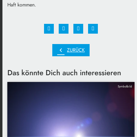
Haft kommen.
chevron_left
ZURÜCK
Das könnte Dich auch interessieren
Symbolbild