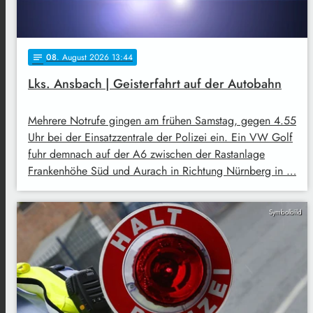
08
. August 2026 13:44
notes
Lks. Ansbach | Geisterfahrt auf der Autobahn
Mehrere Notrufe gingen am frühen Samstag, gegen 4.55
Uhr bei der Einsatzzentrale der Polizei ein. Ein VW Golf
fuhr demnach auf der A6 zwischen der Rastanlage
Frankenhöhe Süd und Aurach in Richtung Nürnberg in …
Symbolbild