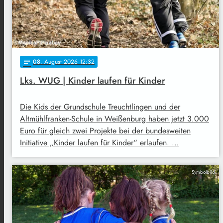
08
. August 2026 12:32
notes
Lks. WUG | Kinder laufen für Kinder
Die Kids der Grundschule Treuchtlingen und der
Altmühlfranken-Schule in Weißenburg haben jetzt 3.000
Euro für gleich zwei Projekte bei der bundesweiten
Initiative „Kinder laufen für Kinder“ erlaufen. …
Symbolbild