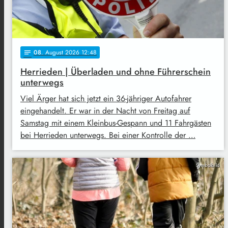
08
. August 2026 12:48
notes
Herrieden | Überladen und ohne Führerschein
unterwegs
Viel Ärger hat sich jetzt ein 36-jähriger Autofahrer
eingehandelt. Er war in der Nacht von Freitag auf
Samstag mit einem Kleinbus-Gespann und 11 Fahrgästen
bei Herrieden unterwegs. Bei einer Kontrolle der …
Symbolbild