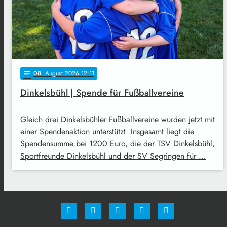
08
. August 2026 12:11
notes
Dinkelsbühl | Spende für Fußballvereine
Gleich drei Dinkelsbühler Fußballvereine wurden jetzt mit
einer Spendenaktion unterstützt. Insgesamt liegt die
Spendensumme bei 1200 Euro, die der TSV Dinkelsbühl,
Sportfreunde Dinkelsbühl und der SV Segringen für …