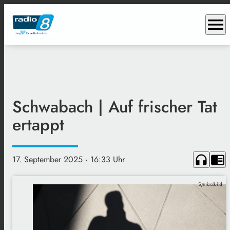
menu
Schwabach | Auf frischer Tat
ertappt
headphones
chrome_reader_mode
17. September 2025
· 16:33 Uhr
Symbolbild