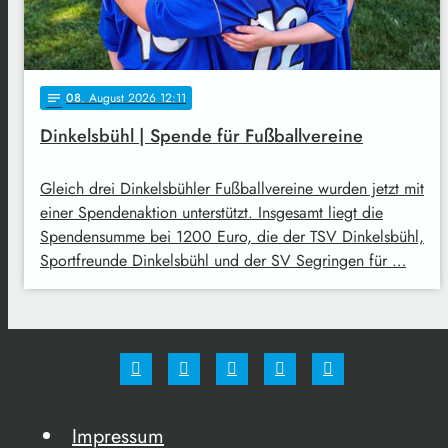
08
. August 2026 12:11
notes
Dinkelsbühl | Spende für Fußballvereine
Gleich drei Dinkelsbühler Fußballvereine wurden jetzt mit
einer Spendenaktion unterstützt. Insgesamt liegt die
Spendensumme bei 1200 Euro, die der TSV Dinkelsbühl,
Sportfreunde Dinkelsbühl und der SV Segringen für …
Impressum