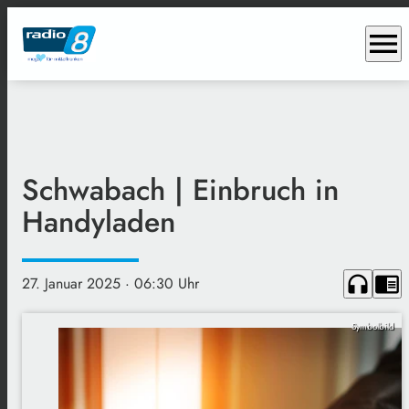
menu
Schwabach | Einbruch in
Handyladen
headphones
chrome_reader_mode
27. Januar 2025
· 06:30 Uhr
Symbolbild