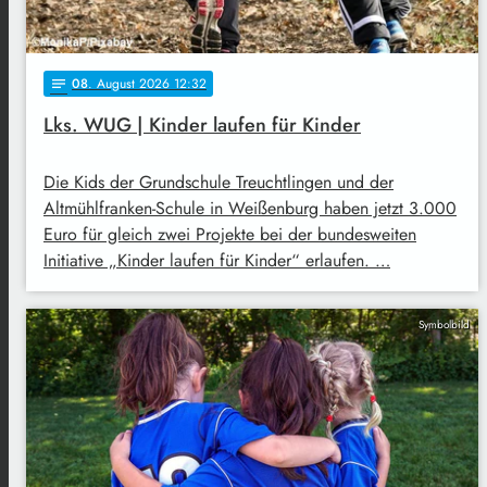
08
. August 2026 12:32
notes
Lks. WUG | Kinder laufen für Kinder
Die Kids der Grundschule Treuchtlingen und der
Altmühlfranken-Schule in Weißenburg haben jetzt 3.000
Euro für gleich zwei Projekte bei der bundesweiten
Initiative „Kinder laufen für Kinder“ erlaufen. …
Symbolbild