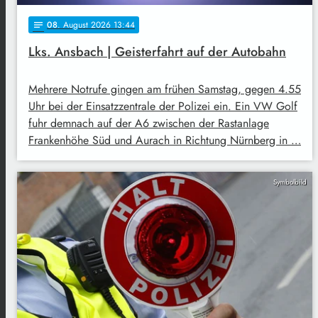
08
. August 2026 13:44
notes
Lks. Ansbach | Geisterfahrt auf der Autobahn
Mehrere Notrufe gingen am frühen Samstag, gegen 4.55
Uhr bei der Einsatzzentrale der Polizei ein. Ein VW Golf
fuhr demnach auf der A6 zwischen der Rastanlage
Frankenhöhe Süd und Aurach in Richtung Nürnberg in …
Symbolbild