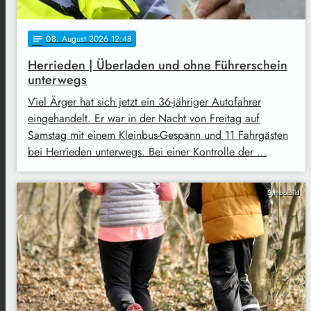
08
. August 2026 12:48
notes
Herrieden | Überladen und ohne Führerschein
unterwegs
Viel Ärger hat sich jetzt ein 36-jähriger Autofahrer
eingehandelt. Er war in der Nacht von Freitag auf
Samstag mit einem Kleinbus-Gespann und 11 Fahrgästen
bei Herrieden unterwegs. Bei einer Kontrolle der …
Symbolbild