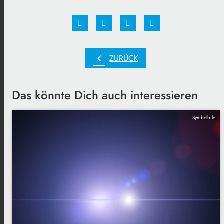
chevron_left
ZURÜCK
Das könnte Dich auch interessieren
Symbolbild