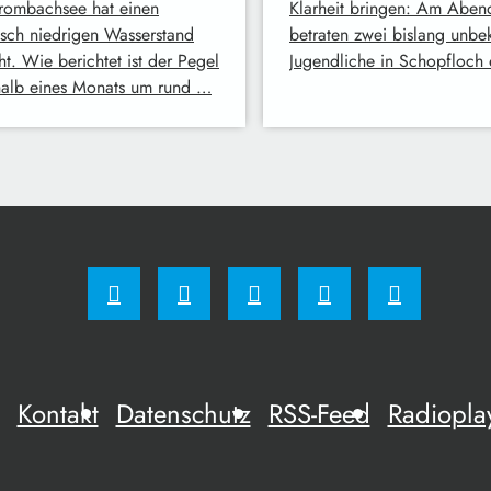
rombachsee hat einen
Klarheit bringen: Am Aben
risch niedrigen Wasserstand
betraten zwei bislang unbe
ht. Wie berichtet ist der Pegel
Jugendliche in Schopfloch
halb eines Monats um rund …
Kontakt
Datenschutz
RSS-Feed
Radiopla