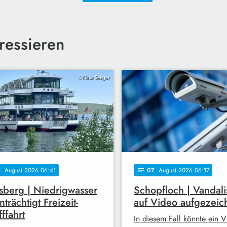
ressieren
©Klaus Seeger
7
. August 2026 06:41
07
. August 2026 06:17
notes
berg | Niedrigwasser
Schopfloch | Vandal
nträchtigt Freizeit-
auf Video aufgezeic
fffahrt
In diesem Fall könnte ein 