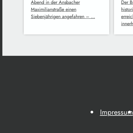
Abend in der Ansbacher
Der B
Maximilianstraße einen
histo
Siebenjährigen angefahren – …
erreic
inner
Impressum