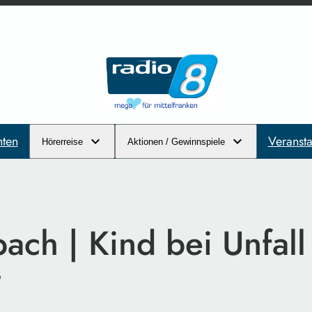
hten
Veransta
Hörerreise
Aktionen / Gewinnspiele
ch | Kind bei Unfall 
t