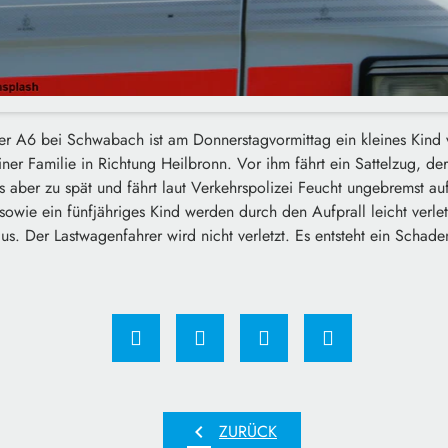
er A6 bei Schwabach ist am Donnerstagvormittag ein kleines Kind v
einer Familie in Richtung Heilbronn. Vor ihm fährt ein Sattelzug, 
 aber zu spät und fährt laut Verkehrspolizei Feucht ungebremst auf
 sowie ein fünfjähriges Kind werden durch den Aufprall leicht verlet
s. Der Lastwagenfahrer wird nicht verletzt. Es entsteht ein Schad
chevron_left
ZURÜCK