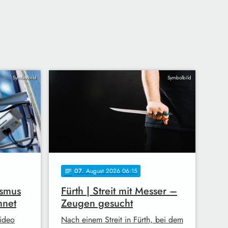
Symbolbild
Symbolbild
07
. August 2026 06:15
notes
ismus
Fürth | Streit mit Messer –
hnet
Zeugen gesucht
Video
Nach einem Streit in Fürth, bei dem