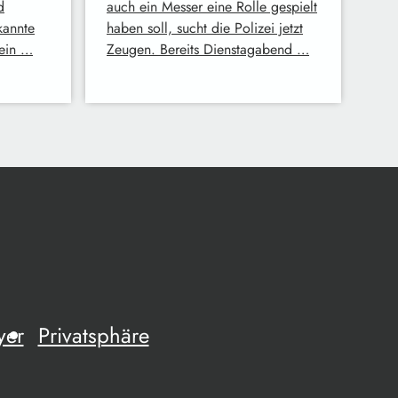
d
auch ein Messer eine Rolle gespielt
kannte
haben soll, sucht die Polizei jetzt
 ein …
Zeugen. Bereits Dienstagabend …
yer
Privatsphäre