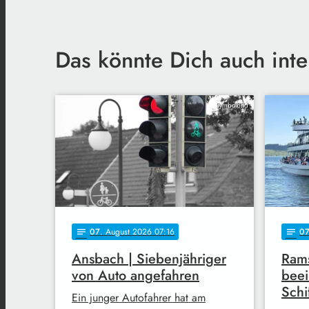
Das könnte Dich auch inte
Symbolbild
07
. August 2026 07:16
0
notes
notes
Ansbach | Siebenjähriger
Rams
von Auto angefahren
beei
Schi
Ein junger Autofahrer hat am