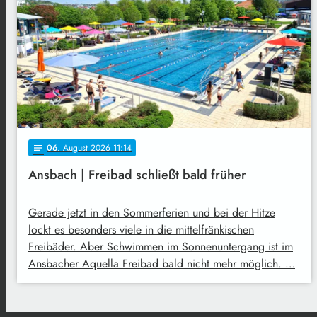
06
. August 2026 11:14
notes
Ansbach | Freibad schließt bald früher
Gerade jetzt in den Sommerferien und bei der Hitze
lockt es besonders viele in die mittelfränkischen
Freibäder. Aber Schwimmen im Sonnenuntergang ist im
Ansbacher Aquella Freibad bald nicht mehr möglich. …