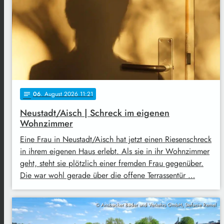
06
. August 2026 11:21
notes
Neustadt/Aisch | Schreck im eigenen
Wohnzimmer
Eine Frau in Neustadt/Aisch hat jetzt einen Riesenschreck
in ihrem eigenen Haus erlebt. Als sie in ihr Wohnzimmer
geht, steht sie plötzlich einer fremden Frau gegenüber.
Die war wohl gerade über die offene Terrassentür …
© Ansbacher Bäder und Verkehrs GmbH, Stefanie Remel