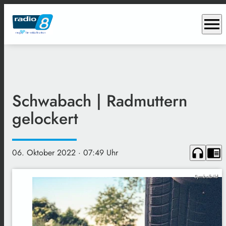
menu
Schwabach | Radmuttern
gelockert
headphones
chrome_reader_mode
06. Oktober 2022
· 07:49 Uhr
Symbolbild