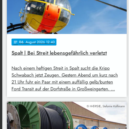
06
. August 2026 12:40
notes
Spalt | Bei Streit lebensgefährlich verletzt
Nach einem heftigen Streit in Spalt sucht die Kripo
Schwabach jetzt Zeugen. Gestern Abend um kurz nach
21 Uhr fuhr ein Paar mit einem auffällig gelb/bunten
Ford Transit auf der Dorfstraße in Großweingarten. …
© N-ERGIE, Stefanie Hoffmann