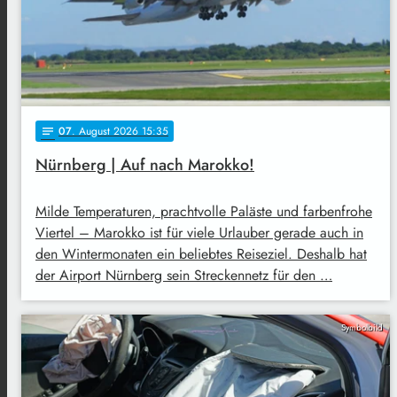
07
. August 2026 15:35
notes
Nürnberg | Auf nach Marokko!
Milde Temperaturen, prachtvolle Paläste und farbenfrohe
Viertel – Marokko ist für viele Urlauber gerade auch in
den Wintermonaten ein beliebtes Reiseziel. Deshalb hat
der Airport Nürnberg sein Streckennetz für den …
Symbolbild