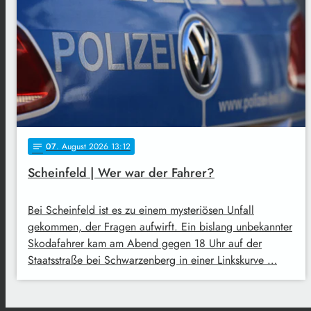
07
. August 2026 13:12
notes
Scheinfeld | Wer war der Fahrer?
Bei Scheinfeld ist es zu einem mysteriösen Unfall
gekommen, der Fragen aufwirft. Ein bislang unbekannter
Skodafahrer kam am Abend gegen 18 Uhr auf der
Staatsstraße bei Schwarzenberg in einer Linkskurve …