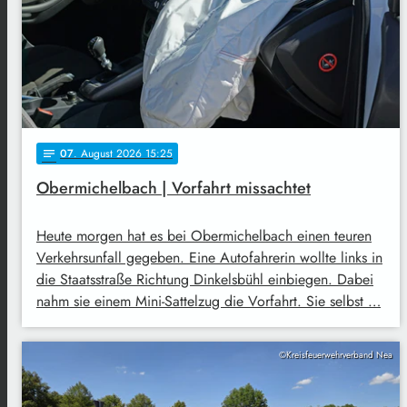
07
. August 2026 15:25
notes
Obermichelbach | Vorfahrt missachtet
Heute morgen hat es bei Obermichelbach einen teuren
Verkehrsunfall gegeben. Eine Autofahrerin wollte links in
die Staatsstraße Richtung Dinkelsbühl einbiegen. Dabei
nahm sie einem Mini-Sattelzug die Vorfahrt. Sie selbst …
©Kreisfeuerwehrverband Nea