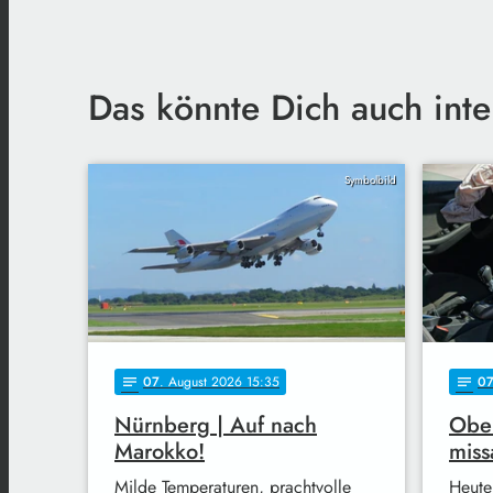
Das könnte Dich auch inte
Symbolbild
07
. August 2026 15:35
0
notes
notes
Nürnberg | Auf nach
Ober
Marokko!
miss
Milde Temperaturen, prachtvolle
Heute