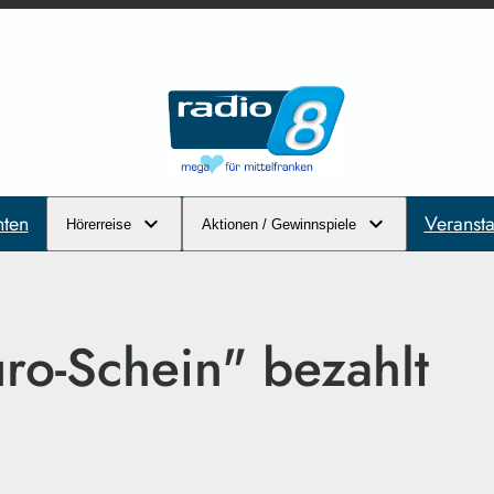
hten
Veransta
Hörerreise
Aktionen / Gewinnspiele
uro-Schein" bezahlt