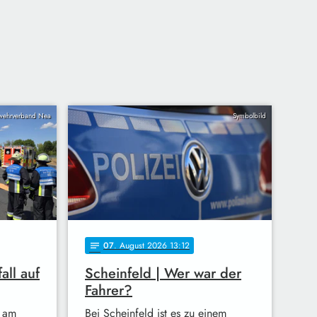
wehrverband Nea
Symbolbild
07
. August 2026 13:12
notes
all auf
Scheinfeld | Wer war der
Fahrer?
 am
Bei Scheinfeld ist es zu einem