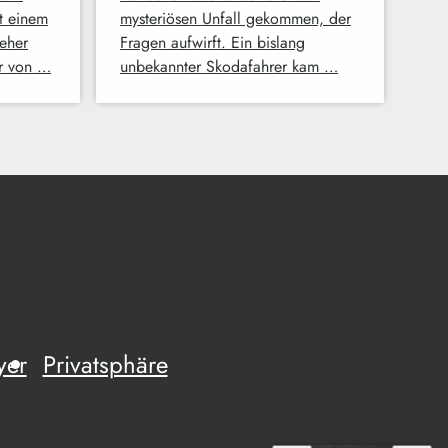
t einem
mysteriösen Unfall gekommen, der
eher
Fragen aufwirft. Ein bislang
er von …
unbekannter Skodafahrer kam …
yer
Privatsphäre