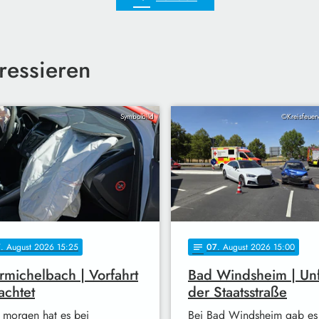
ressieren
Symbolbild
©Kreisfeuer
7
. August 2026 15:25
07
. August 2026 15:00
notes
michelbach | Vorfahrt
Bad Windsheim | Unf
achtet
der Staatsstraße
 morgen hat es bei
Bei Bad Windsheim gab es