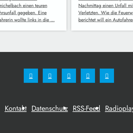
ichelbach einen teuren
Nachmittag einen Unfall mi
hrsunfall gegeben. Eine
Verletzten. Wie die Feuerw
hrerin wollte links in die …
berichtet will ein Autofahr
Kontakt
Datenschutz
RSS-Feed
Radiopla