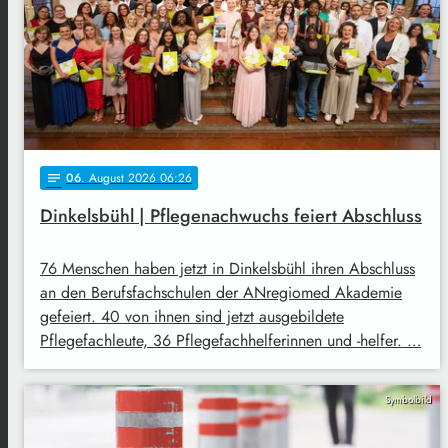
06
. August 2026 06:26
notes
Dinkelsbühl | Pflegenachwuchs feiert Abschluss
76 Menschen haben jetzt in Dinkelsbühl ihren Abschluss
an den Berufsfachschulen der ANregiomed Akademie
gefeiert. 40 von ihnen sind jetzt ausgebildete
Pflegefachleute, 36 Pflegefachhelferinnen und -helfer. …
Symbolbild