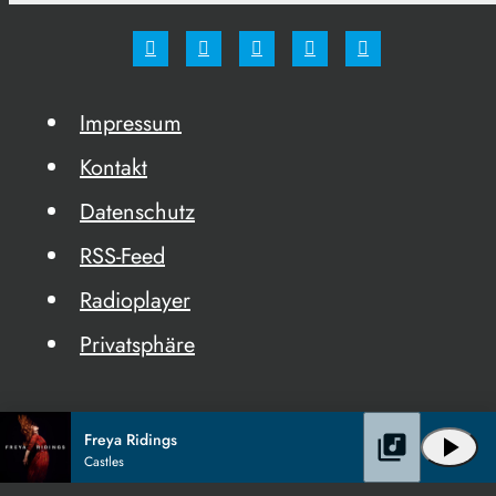
Impressum
Kontakt
Datenschutz
RSS-Feed
Radioplayer
Privatsphäre
Freya Ridings
library_music
play_arrow
Castles