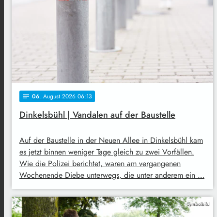
06
. August 2026 06:13
notes
Dinkelsbühl | Vandalen auf der Baustelle
Auf der Baustelle in der Neuen Allee in Dinkelsbühl kam
es jetzt binnen weniger Tage gleich zu zwei Vorfällen.
Wie die Polizei berichtet, waren am vergangenen
Wochenende Diebe unterwegs, die unter anderem ein …
Symbolbild