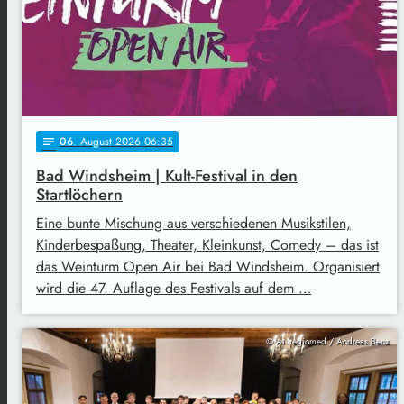
06
. August 2026 06:35
notes
Bad Windsheim | Kult-Festival in den
Startlöchern
Eine bunte Mischung aus verschiedenen Musikstilen,
Kinderbespaßung, Theater, Kleinkunst, Comedy – das ist
das Weinturm Open Air bei Bad Windsheim. Organisiert
wird die 47. Auflage des Festivals auf dem …
© ANregiomed / Andreas Benz