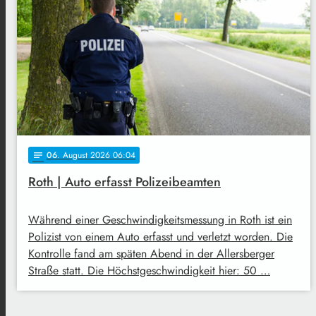
06
. August 2026 06:04
notes
Roth | Auto erfasst Polizeibeamten
Während einer Geschwindigkeitsmessung in Roth ist ein
Polizist von einem Auto erfasst und verletzt worden. Die
Kontrolle fand am späten Abend in der Allersberger
Straße statt. Die Höchstgeschwindigkeit hier: 50 …