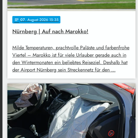
07
. August 2026 15:35
notes
Nürnberg | Auf nach Marokko!
Milde Temperaturen, prachtvolle Paläste und farbenfrohe
Viertel – Marokko ist für viele Urlauber gerade auch in
den Wintermonaten ein beliebtes Reiseziel. Deshalb hat
der Airport Nürnberg sein Streckennetz für den …
Symbolbild