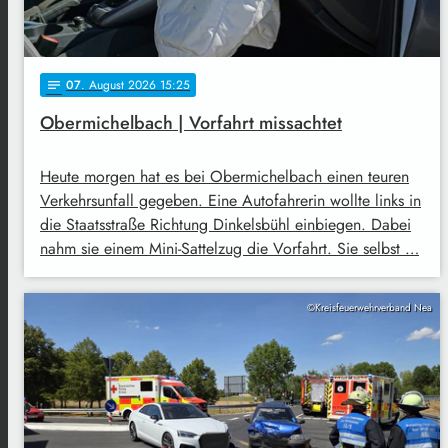
07
. August 2026 15:25
notes
Obermichelbach | Vorfahrt missachtet
Heute morgen hat es bei Obermichelbach einen teuren
Verkehrsunfall gegeben. Eine Autofahrerin wollte links in
die Staatsstraße Richtung Dinkelsbühl einbiegen. Dabei
nahm sie einem Mini-Sattelzug die Vorfahrt. Sie selbst …
©Kreisfeuerwehrverband Nea