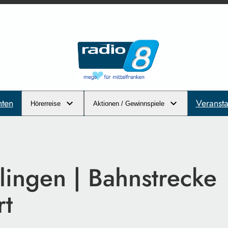
hten
Veransta
Hörerreise
Aktionen / Gewinnspiele
lingen | Bahnstrecke
rt