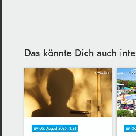
Das könnte Dich auch inte
Symbolbild
© Ans
06
. August 2026 11:21
0
notes
notes