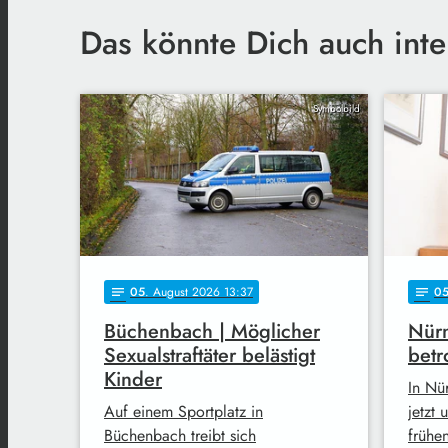
Das könnte Dich auch inte
Symbolbild
05
. August 2026 13:37
0
notes
notes
Büchenbach | Möglicher
Nürn
Sexualstraftäter belästigt
betr
Kinder
In Nü
Auf einem Sportplatz in
jetzt
Büchenbach treibt sich
frühe