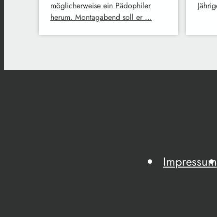
möglicherweise ein Pädophiler
Jähri
herum. Montagabend soll er …
Impressum