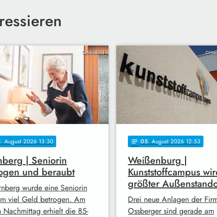
ressieren
Symbolbild
©Hoc
5
. August 2026 13:30
05
. August 2026 12:53
notes
berg | Seniorin
Weißenburg |
ogen und beraubt
Kunststoffcampus wir
größter Außenstando
rnberg wurde eine Seniorin
 um viel Geld betrogen. Am
Drei neue Anlagen der Fir
n Nachmittag erhielt die 85-
Ossberger sind gerade am