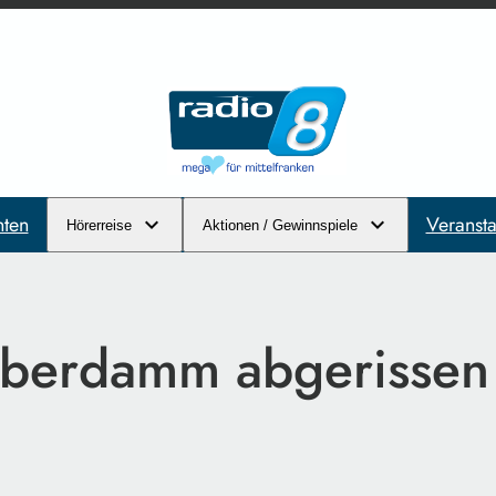
hten
Veransta
Hörerreise
Aktionen / Gewinnspiele
Biberdamm abgerissen