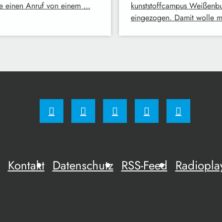
ge einen Anruf von einem …
kunststoffcampus Weißenb
eingezogen. Damit wolle 
Kontakt
Datenschutz
RSS-Feed
Radiopla