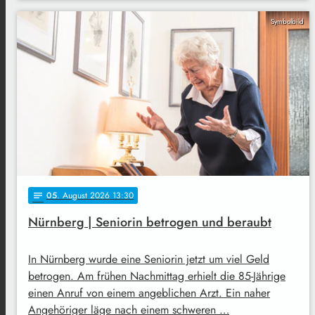
Symbolbild
05
. August 2026 13:30
notes
Nürnberg | Seniorin betrogen und beraubt
In Nürnberg wurde eine Seniorin jetzt um viel Geld
betrogen. Am frühen Nachmittag erhielt die 85-Jährige
einen Anruf von einem angeblichen Arzt. Ein naher
Angehöriger läge nach einem schweren …