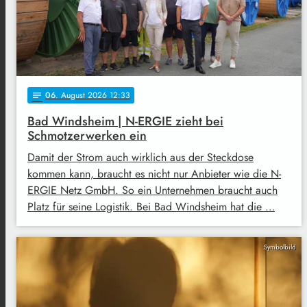
06
. August 2026 12:33
notes
Bad Windsheim | N-ERGIE zieht bei
Schmotzerwerken ein
Damit der Strom auch wirklich aus der Steckdose
kommen kann, braucht es nicht nur Anbieter wie die N-
ERGIE Netz GmbH. So ein Unternehmen braucht auch
Platz für seine Logistik. Bei Bad Windsheim hat die …
Symbolbild