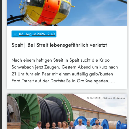
06
. August 2026 12:40
notes
Spalt | Bei Streit lebensgefährlich verletzt
Nach einem heftigen Streit in Spalt sucht die Kripo
Schwabach jetzt Zeugen. Gestern Abend um kurz nach
21 Uhr fuhr ein Paar mit einem auffällig gelb/bunten
Ford Transit auf der Dorfstraße in Großweingarten. …
© N-ERGIE, Stefanie Hoffmann