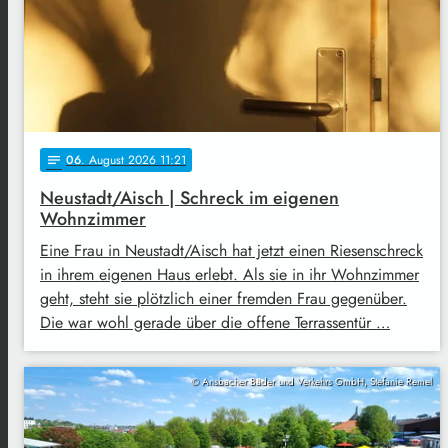
06
. August 2026 11:21
notes
Neustadt/Aisch | Schreck im eigenen
Wohnzimmer
Eine Frau in Neustadt/Aisch hat jetzt einen Riesenschreck
in ihrem eigenen Haus erlebt. Als sie in ihr Wohnzimmer
geht, steht sie plötzlich einer fremden Frau gegenüber.
Die war wohl gerade über die offene Terrassentür …
© Ansbacher Bäder und Verkehrs GmbH, Stefanie Remel