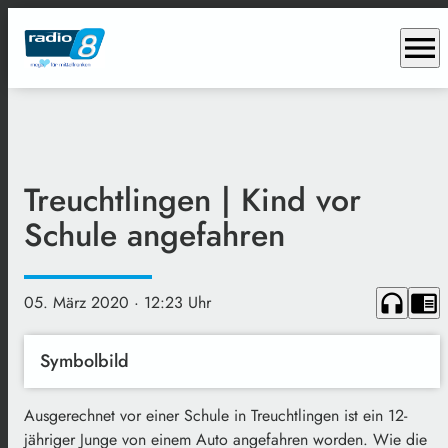
menu
Treuchtlingen | Kind vor
Schule angefahren
headphones
chrome_reader_mode
05. März 2020
· 12:23 Uhr
Symbolbild
Ausgerechnet vor einer Schule in Treuchtlingen ist ein 12-
jähriger Junge von einem Auto angefahren worden. Wie die