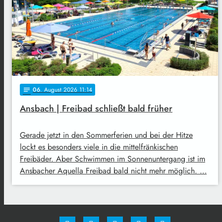
06
. August 2026 11:14
notes
Ansbach | Freibad schließt bald früher
Gerade jetzt in den Sommerferien und bei der Hitze
lockt es besonders viele in die mittelfränkischen
Freibäder. Aber Schwimmen im Sonnenuntergang ist im
Ansbacher Aquella Freibad bald nicht mehr möglich. …