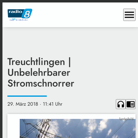
menu
Treuchtlingen |
Unbelehrbarer
Stromschnorrer
headphones
chrome_reader_mode
29. März 2018
· 11:41 Uhr
Symbolbild