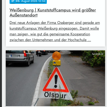
05
. August 2026 12:53
notes
Weißenburg | Kunststoffcampus wird größter
Außenstandort
Drei neue Anlagen der Firma Ossberger sind gerade am
kunststoffcampus Weißenburg eingezogen. Damit wolle
man zeigen, wie gut die gemeinsame Kooperation
zwischen den Unternehmen und der Hochschule …
Symbolbild