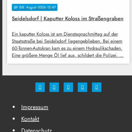
05
. August 2026 12:47
notes
Seidelsdorf | Kaputter Koloss im Straßengraben
Ein kaputter Koloss ist am Dienstagnachmittag auf der
Staatsstraße bei Seidelsdorf liegengeblieben. Bei einem
60-Tonnen-Autokran kam es zu einem Hydraulikschaden.
Eine größere Menge Öl lief aus, schildert die Polizei. …
Impressum
Kontakt
Datenschutz