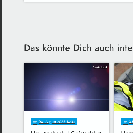
Das könnte Dich auch inte
Symbolbild
08
. August 2026 13:44
0
notes
notes