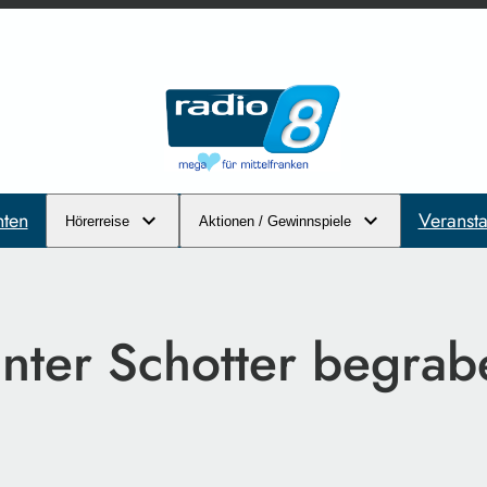
hten
Veransta
Hörerreise
Aktionen / Gewinnspiele
unter Schotter begrab