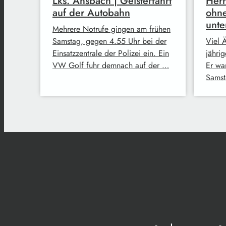
Lks. Ansbach | Geisterfahrt
Herr
auf der Autobahn
ohne
unt
Mehrere Notrufe gingen am frühen
Samstag, gegen 4.55 Uhr bei der
Viel Ä
Einsatzzentrale der Polizei ein. Ein
jähri
VW Golf fuhr demnach auf der …
Er wa
Samst