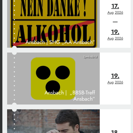
17.
Aug
2026
19.
Aug
2026
Ansbach | SHG „AA Ansbach“
Symbolbild
19.
Aug
2026
Ansbach | „BBSB-Treff
Ansbach“
18.