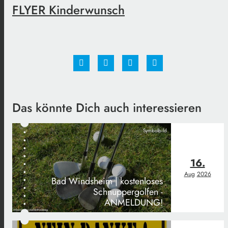
FLYER Kinderwunsch
Das könnte Dich auch interessieren
Symbolbild
16.
Aug
2026
Bad Windsheim | kostenloses
Schnuppergolfen -
ANMELDUNG!