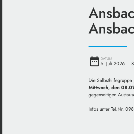
Ansbac
Ansbac
date_range
DATUM
6. Juli 2026
– 8
Die Selbsthilfegruppe
Mittwoch, den 08.0
gegenseitigen Austaus
Infos unter Tel.Nr. 0