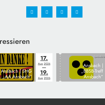
ressieren
17.
Symbolbild
Aug
2026
Ansbach |
Ansbach | SHG
„BBSB-Treff
19.
„AA Ansbach“
Ansbach“
Aug
2026