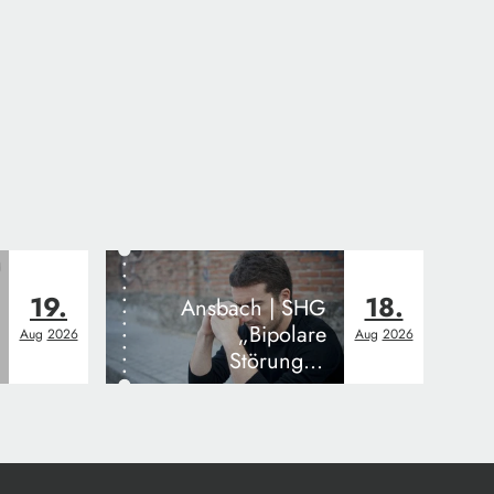
19.
18.
Ansbach | SHG
„Bipolare
Aug
2026
Aug
2026
Störung –
Austausch“