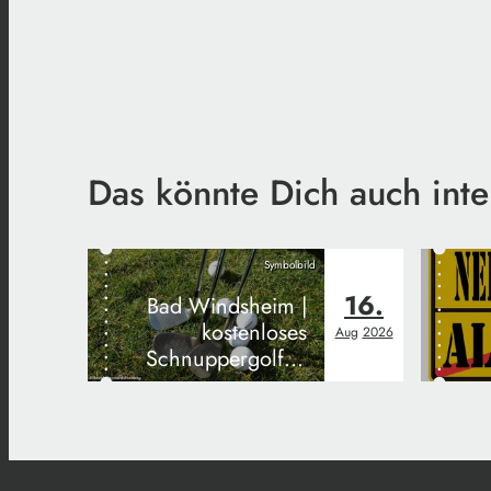
Das könnte Dich auch inte
Symbolbild
16.
Bad Windsheim |
kostenloses
Aug
2026
Schnuppergolfen
- ANMELDUNG!