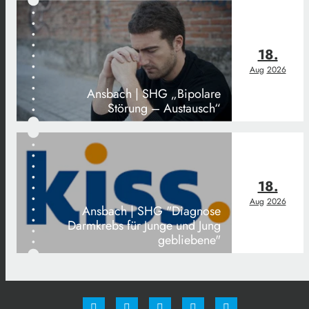
18.
Aug
2026
Ansbach | SHG „Bipolare
Störung – Austausch“
18.
Aug
2026
Ansbach | SHG "Diagnose
Darmkrebs für Junge und Jung
gebliebene"