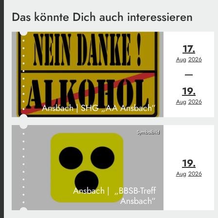
Das könnte Dich auch interessieren
17.
Aug
2026
19.
Aug
2026
Ansbach | SHG „AA Ansbach“
Symbolbild
19.
Aug
2026
Ansbach | „BBSB-Treff
Ansbach“