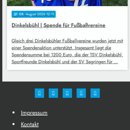
08
. August 2026 12:11
notes
Dinkelsbühl | Spende für Fußballvereine
Gleich drei Dinkelsbühler Fußballvereine wurden jetzt mit
einer Spendenaktion unterstützt. Insgesamt liegt die
Spendensumme bei 1200 Euro, die der TSV Dinkelsbühl,
Sportfreunde Dinkelsbühl und der SV Segringen für …
Impressum
Kontakt