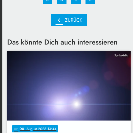
chevron_left
ZURÜCK
Das könnte Dich auch interessieren
Symbolbild
08
. August 2026 13:44
notes