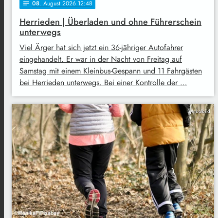
08
. August 2026 12:48
notes
Herrieden | Überladen und ohne Führerschein
unterwegs
Viel Ärger hat sich jetzt ein 36-jähriger Autofahrer
eingehandelt. Er war in der Nacht von Freitag auf
Samstag mit einem Kleinbus-Gespann und 11 Fahrgästen
bei Herrieden unterwegs. Bei einer Kontrolle der …
Symbolbild