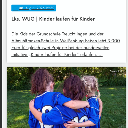
08
. August 2026 12:32
notes
Lks. WUG | Kinder laufen für Kinder
Die Kids der Grundschule Treuchtlingen und der
Altmühlfranken-Schule in Weißenburg haben jetzt 3.000
Euro für gleich zwei Projekte bei der bundesweiten
Initiative „Kinder laufen für Kinder“ erlaufen. …
Symbolbild