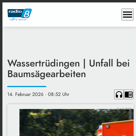
menu
Wassertrüdingen | Unfall bei
Baumsägearbeiten
headphones
chrome_reader_mode
14. Februar 2026
· 08:52 Uhr
Symbolbild