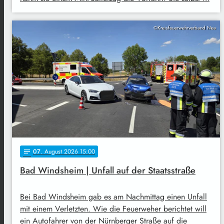
©Kreisfeuerwehrverband Nea
07
. August 2026 15:00
notes
Bad Windsheim | Unfall auf der Staatsstraße
Bei Bad Windsheim gab es am Nachmittag einen Unfall
mit einem Verletzten. Wie die Feuerweher berichtet will
ein Autofahrer von der Nürnberger Straße auf die