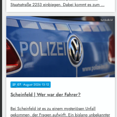
Staatsstraße 2253 einbiegen. Dabei kommt es zum …
Symbolbild
07
. August 2026 13:12
notes
Scheinfeld | Wer war der Fahrer?
Bei Scheinfeld ist es zu einem mysteriösen Unfall
gekommen, der Fragen aufwirft. Ein bislang unbekannter