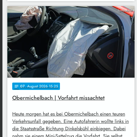
Symbolbild
07
. August 2026 15:25
notes
Obermichelbach | Vorfahrt missachtet
Heute morgen hat es bei Obermichelbach einen teuren
Verkehrsunfall gegeben. Eine Autofahrerin wollte links in
die Staatsstraße Richtung Dinkelsbühl einbiegen. Dabei
nahm sie einem Mini-Sattelzug die Vorfahrt. Sie selbst …