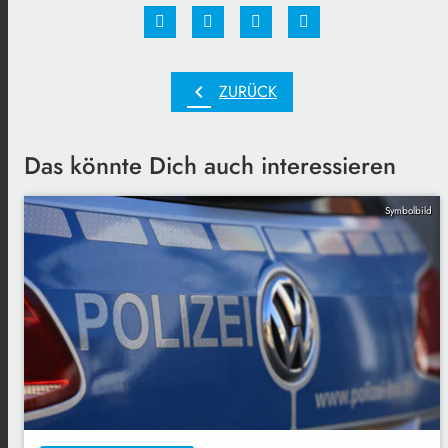
chevron_left
ZURÜCK
Das könnte Dich auch interessieren
Symbolbild