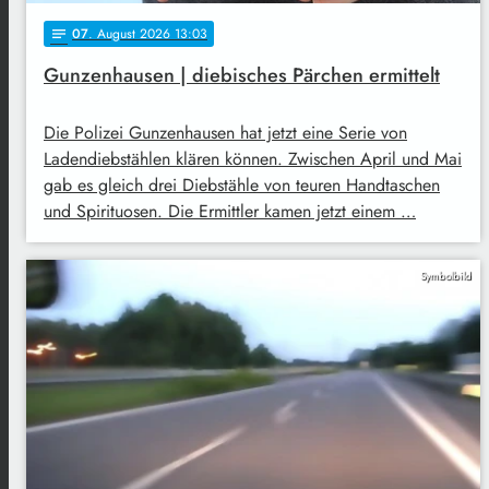
07
. August 2026 13:03
notes
Gunzenhausen | diebisches Pärchen ermittelt
Die Polizei Gunzenhausen hat jetzt eine Serie von
Ladendiebstählen klären können. Zwischen April und Mai
gab es gleich drei Diebstähle von teuren Handtaschen
und Spirituosen. Die Ermittler kamen jetzt einem …
Symbolbild