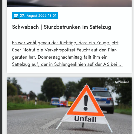
07
. August 2026 13:01
notes
Schwabach | Sturzbetrunken im Sattelzug
Es war wohl genau das Richtige, dass ein Zeuge jetzt
über Notruf die Verkehrspolizei Feucht auf den Plan
gerufen hat. Donnerstagnachmittag fällt ihm ein
Sattelzug auf, der in Schlangenlinien auf der A6 bei …
Symbolbild