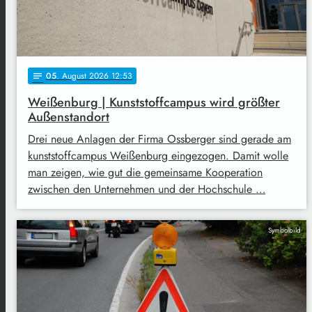
05
. August 2026 12:53
notes
Weißenburg | Kunststoffcampus wird größter
Außenstandort
Drei neue Anlagen der Firma Ossberger sind gerade am
kunststoffcampus Weißenburg eingezogen. Damit wolle
man zeigen, wie gut die gemeinsame Kooperation
zwischen den Unternehmen und der Hochschule …
Symbolbild