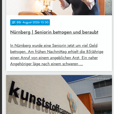
05
. August 2026 13:30
notes
Nürnberg | Seniorin betrogen und beraubt
In Nürnberg wurde eine Seniorin jetzt um viel Geld
betrogen. Am frühen Nachmittag erhielt die 85-Jährige
einen Anruf von einem angeblichen Arzt. Ein naher
Angehöriger läge nach einem schweren …
©Hochschule Ansbach