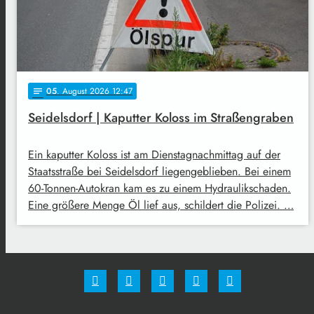
05
. August 2026 12:47
notes
Seidelsdorf | Kaputter Koloss im Straßengraben
Ein kaputter Koloss ist am Dienstagnachmittag auf der
Staatsstraße bei Seidelsdorf liegengeblieben. Bei einem
60-Tonnen-Autokran kam es zu einem Hydraulikschaden.
Eine größere Menge Öl lief aus, schildert die Polizei. …